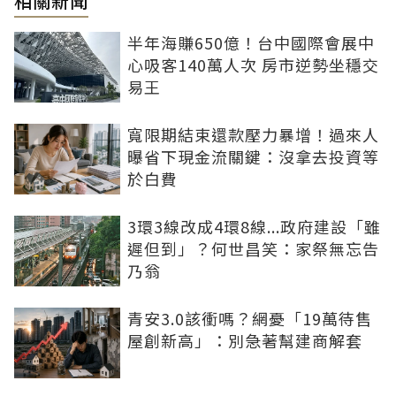
相關新聞
半年海賺650億！台中國際會展中
心吸客140萬人次 房市逆勢坐穩交
易王
寬限期結束還款壓力暴增！過來人
曝省下現金流關鍵：沒拿去投資等
於白費
3環3線改成4環8線...政府建設「雖
遲但到」？何世昌笑：家祭無忘告
乃翁
青安3.0該衝嗎？網憂「19萬待售
屋創新高」：別急著幫建商解套