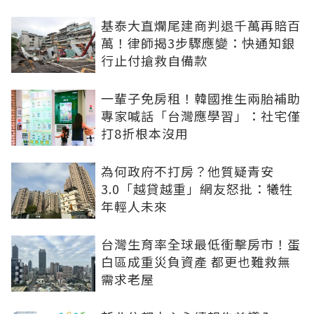
基泰大直爛尾建商判退千萬再賠百
萬！律師揭3步驟應變：快通知銀
行止付搶救自備款
一輩子免房租！韓國推生兩胎補助
專家喊話「台灣應學習」：社宅僅
打8折根本沒用
為何政府不打房？他質疑青安
3.0「越貸越重」網友怒批：犧牲
年輕人未來
台灣生育率全球最低衝擊房市！蛋
白區成重災負資產 都更也難救無
需求老屋