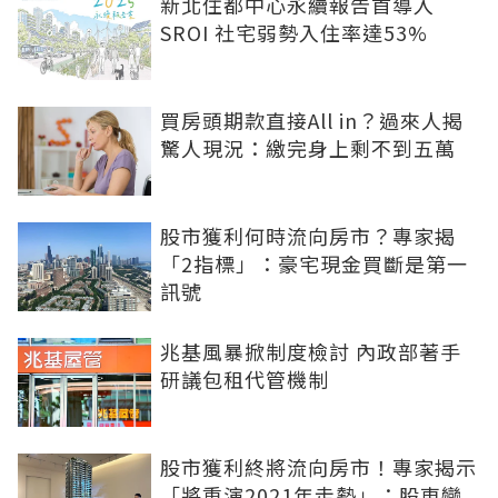
新北住都中心永續報告首導入
SROI 社宅弱勢入住率達53%
買房頭期款直接All in？過來人揭
驚人現況：繳完身上剩不到五萬
股市獲利何時流向房市？專家揭
「2指標」：豪宅現金買斷是第一
訊號
兆基風暴掀制度檢討 內政部著手
研議包租代管機制
股市獲利終將流向房市！專家揭示
「將重演2021年走勢」：股東變