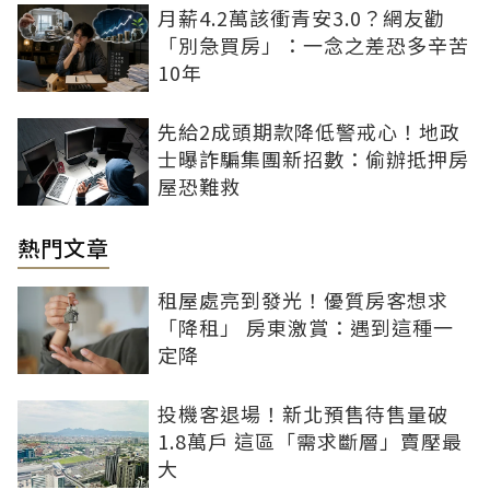
月薪4.2萬該衝青安3.0？網友勸
「別急買房」：一念之差恐多辛苦
10年
先給2成頭期款降低警戒心！地政
士曝詐騙集團新招數：偷辦抵押房
屋恐難救
熱門文章
租屋處亮到發光！優質房客想求
「降租」 房東激賞：遇到這種一
定降
投機客退場！新北預售待售量破
1.8萬戶 這區「需求斷層」賣壓最
大