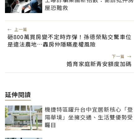
屋恐難救
←
上一篇
砸800萬買房變不定時炸彈！孫德榮點交驚車位
是違法農地…轟房仲隱瞞產權風險
下一篇
→
婚育家庭新青安額度加碼
延伸閱讀
機捷特區躍升台中宜居新核心「登
陽華境」坐擁交通、生活雙優勢受
矚目