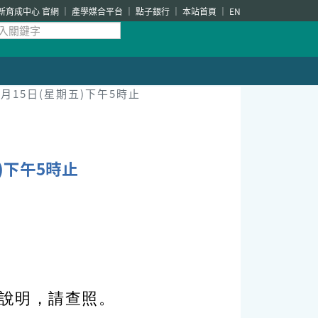
新育成中心 官網
產學媒合平台
點子銀行
本站首頁
EN
月15日(星期五)下午5時止
)下午5時止
如說明，請查照。