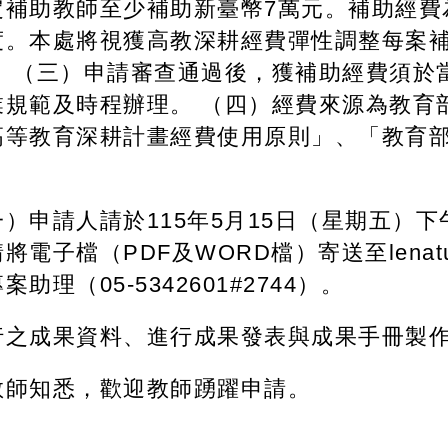
定補助教師至少補助新臺幣7萬元。補助經費
度。本處將視獲高教深耕經費彈性調整每案補
 （三）申請審查通過後，獲補助經費須於當
業規範及時程辦理。 （四）經費來源為教育
高等教育深耕計畫經費使用原則」、「教育
。
）申請人請於115年5月15日（星期五）
檔（PDF及WORD檔）寄送至lenatu@yu
理（05-5342601#2744）。
行之成果資料、進行成果發表與成果手冊製
教師知悉，歡迎教師踴躍申請。