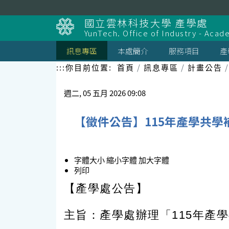
跳
到
國立雲林科技大學 產學處
主
YunTech. Office of Industry - Aca
要
內
訊息專區
本處簡介
服務項目
產
容
區
:::
你目前位置:
首頁
訊息專區
計畫公告
塊
週二, 05 五月 2026 09:08
【徵件公告】115年產學共學補
字體大小
縮小字體
加大字體
列印
【產學處公告】
主旨：產學處辦理「115年產