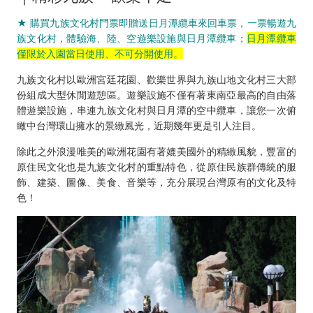
★ 購買九族文化村門票即贈送日月潭纜車來回車票，一票暢遊九
族文化村，體驗海、陸、空遊樂設施與日月潭纜車；
日月潭纜車
僅限於入園當日使用、不可分開使用。
九族文化村以歐洲宮廷花園、歡樂世界與九族山地文化村三大部
份組成大型休閒遊憩區。遊樂設施不僅有著東南亞最高的自由落
體遊樂設施，串連九族文化村與日月潭的空中纜車，讓您一次俯
瞰中台灣環山擁水的景緻風光，近期幾年更是引人注目。
除此之外浪漫唯美的歐洲花園有著媲美國外的精緻風貌，豐富的
原住民文化也是九族文化村的重點特色，從原住民族群傳統的服
飾、建築、圖像、美食、音樂等，充分展現台灣原有的文化及特
色！