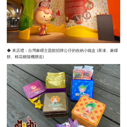
◆ 來店禮：台灣麻糬主題館招牌公仔的收納小鐵盒 (果凍、麻糬
餅、棉花糖隨機贈送)