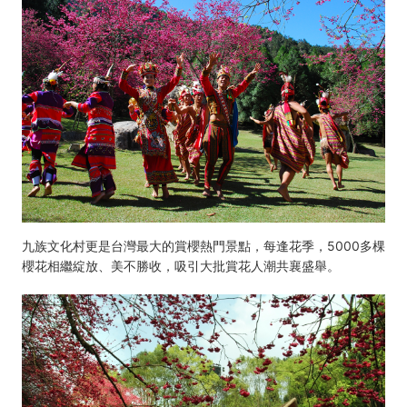
九族文化村更是台灣最大的賞櫻熱門景點，每逢花季，5000多棵
櫻花相繼綻放、美不勝收，吸引大批賞花人潮共襄盛舉。