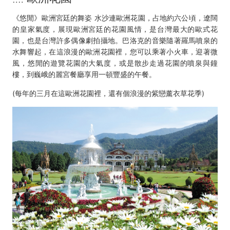
《悠閒》歐洲宮廷的舞姿 水沙連歐洲花園，占地約六公頃，遼闊
的皇家氣度，展現歐洲宮廷的花園風情，是台灣最大的歐式花
園，也是台灣許多偶像劇拍攝地。巴洛克的音樂隨著羅馬噴泉的
水舞響起，在這浪漫的歐洲花園裡，您可以乘著小火車，迎著微
風，悠閒的遊覽花園的大氣度，或是散步走過花園的噴泉與鐘
樓，到巍峨的麗宮餐廳享用一頓豐盛的午餐。
(每年的三月在這歐洲花園裡，還有個浪漫的紫戀薰衣草花季)