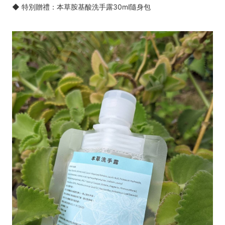
◆ 特別贈禮：本草胺基酸洗手露30ml隨身包