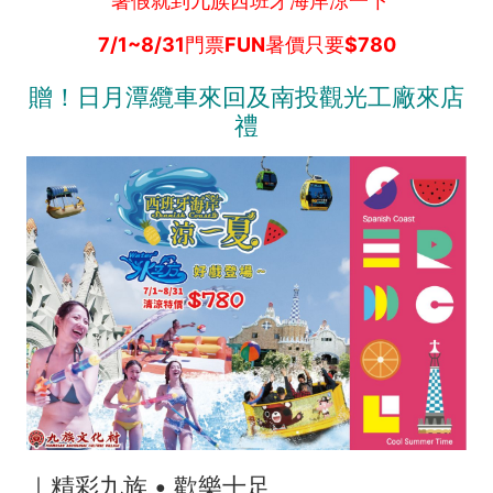
工
暑假就到九族西班牙海岸涼一下
廠
7/1~8/31
門票
FUN
暑價只要
$780
來
贈！日月潭纜車來回及南投觀光工廠來店
店
禮
禮
-
南
投
好
好
玩
｜精彩九族 • 歡樂十足