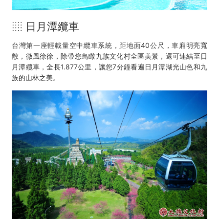
░ 日月潭纜車
台灣第一座輕載量空中纜車系統，距地面40公尺，車廂明亮寬
敞，微風徐徐，除帶您鳥瞰九族文化村全區美景，還可連結至日
月潭纜車，全長1.877公里，讓您7分鐘看遍日月潭湖光山色和九
族的山林之美。