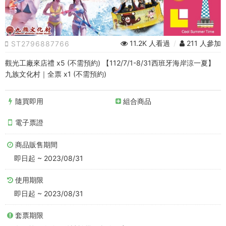
夏】
九
族
11.2K 人看過
/
211 人參加
ST2796887766
文
觀光工廠來店禮 x5 (不需預約) 【112/7/1-8/31西班牙海岸涼一夏】
化
九族文化村｜全票 x1 (不需預約)
村
隨買即用
組合商品
｜
電子票證
全
商品販售期間
票
即日起 ~ 2023/08/31
︱
使用期限
贈
即日起 ~ 2023/08/31
日
套票期限