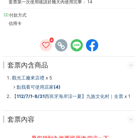
套票第一次使用後請於幾天內使用完畢： 14
月
潭
付款方式
信用卡
纜
車
4
來
回
套票內含商品
及
觀光工廠來店禮
x 5
南
點我看可使用店家(4)
【112/7/1-8/31西班牙海岸涼一夏】九族文化村｜全票
x 1
投
觀
套票內容
光