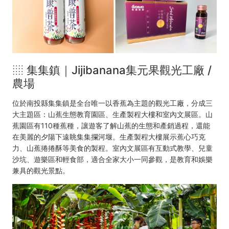
░ 集集鎮｜Jijibanana集元果觀光工廠 /
農場
位於南投縣集集鎮是全台唯一以香蕉為主題的觀光工廠，分成三
大主題區：山蕉生態教育園區、生產製程大樓和室內文展區。山
蕉園區有110種蕉種，讓遊客了解山蕉的生態和產銷過程，還能
在美麗的夕陽下遠眺集集攔河堰。生產製程大樓展示蕉心巧克
力、山蕉捲捲酥等美食的製程。室內文展區有互動式教學、兒童
沙坑、遊樂區和輕食部，適合全家大小一同參觀，是教育和娛樂
兼具的觀光景點。