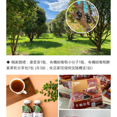
◆ 獨家贈禮：康普茶1瓶、有機樹葡萄小分子1瓶、有機樹葡萄酵
素果乾分享包1包 (共3款，依店家現場情況隨機送1款)