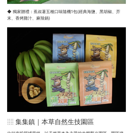
◆ 獨家贈禮：蕉叔薯五種口味隨機1包(經典海鹽、黑胡椒、芥
末、香烤雞汁、麻辣鍋)
░ 集集鎮｜本草自然生技園區