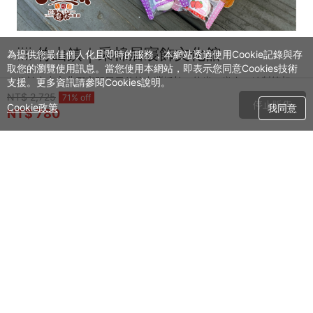
░ 竹山鎮｜采棉居寢飾文化舘
為提供您最佳個人化且即時的服務，本網站透過使用Cookie記錄與存
取您的瀏覽使用訊息。當您使用本網站，即表示您同意Cookies技術
位於台中市北區專門展示傳統台灣採棉、紡織、織布、縫製等相
支援。更多資訊請參閱Cookies說明。
關文化和藝術的博物館，另外，還提供了多種體驗活動，讓遊客
NT$ 2,725
71% off
停止販售
Cookie政策
我同意
可以親身體驗紡織和縫製的樂趣，適合喜愛手作和藝術的親子家
NT$ 780
庭。