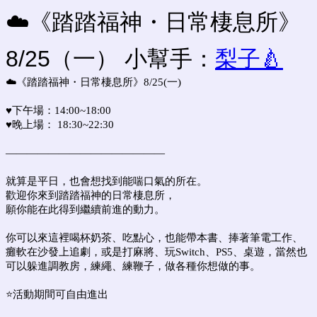
☁️《踏踏福神・日常棲息所》
8/25（一） 小幫手：
梨子🍐
☁️《踏踏福神・日常棲息所》
8/25(一)
♥
下午場：14:00~18:00
♥
晚上場： 18:30~22:30
———————————————
就算是平日，也會想找到能喘口氣的所在。
歡迎你來到踏踏福神的日常棲息所，
願你能在此得到繼續前進的動力。
你可以來這裡喝杯奶茶、吃點心，也能帶本書、捧著筆電工作、
癱軟在沙發上追劇，或是打麻將、玩Switch、PS5、桌遊，當然也
可以躲進調教房，練繩、練鞭子，做各種你想做的事。
⭐️活動期間可自由進出