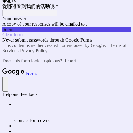
未滿18
從哪邊看到我們的活動呢
*
Your answer
A copy of your responses will be emailed to .
Submit
Clear form
Never submit passwords through Google Forms.
This content is neither created nor endorsed by Google. -
Terms of
Service
-
Privacy Policy
Does this form look suspicious?
Report
Forms
Help and feedback
Contact form owner