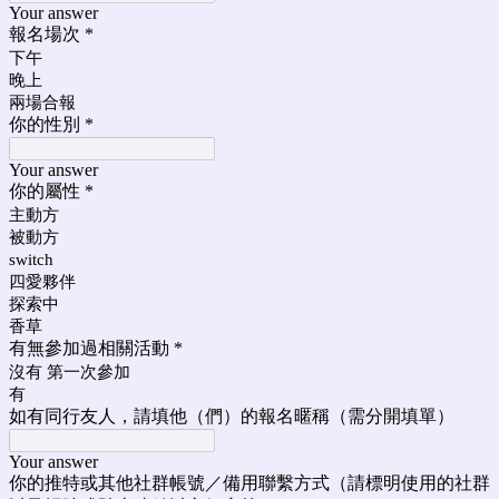
Your answer
報名場次
*
下午
晚上
兩場合報
你的性別
*
Your answer
你的屬性
*
主動方
被動方
switch
四愛夥伴
探索中
香草
有無參加過相關活動
*
沒有 第一次參加
有
如有同行友人，請填他（們）的報名暱稱（需分開填單）
Your answer
你的推特或其他社群帳號／備用聯繫方式（請標明使用的社群