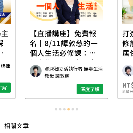
遺
報
打造安心住的家｜裝
財
一
修前必懂！住到老的
產
一
居住規劃全攻略
先
毒生活
林黛羚
NT$2,900
NT$
深度了解
了解
原價
NT$5,600
原價
N
相關文章