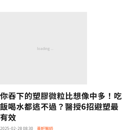
你吞下的塑膠微粒比想像中多！吃
飯喝水都逃不過？醫授6招避塑最
有效
2025-02-28 08:30
黃軒醫師