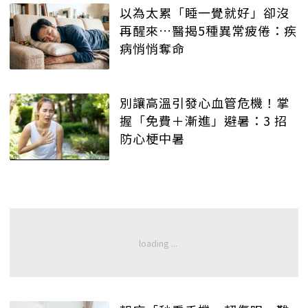
以為太累「睡一覺就好」卻沒
再醒來…醫揭5種異常疲倦：疾
病悄悄奪命
別讓高溫引發心血管危機！掌
握「免費＋漸進」避暑：3 招
防心梗中暑