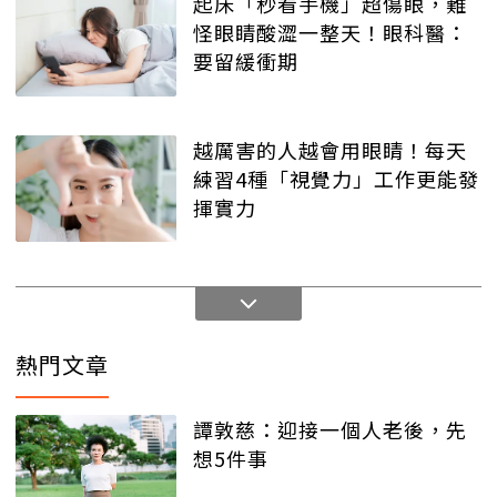
起床「秒看手機」超傷眼，難
怪眼睛酸澀一整天！眼科醫：
要留緩衝期
越厲害的人越會用眼睛！每天
練習4種「視覺力」工作更能發
揮實力
熱門文章
譚敦慈：迎接一個人老後，先
想5件事