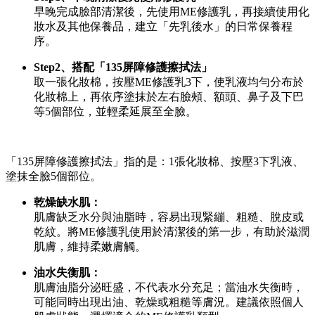
早晚完成臉部清潔後，先使用ME修護乳，再接續使用化
妝水及其他保養品，建立「先乳後水」的日常保養程
序。
Step2、搭配「135屏障修護擦拭法」
取一張化妝棉，按壓ME修護乳3下，使乳液均勻分布於
化妝棉上，再依序塗抹於左右臉頰、額頭、鼻子及下巴
等5個部位，並輕柔延展至全臉。
「135屏障修護擦拭法」指的是：1張化妝棉、按壓3下乳液、
塗抹全臉5個部位。
乾燥缺水肌：
肌膚缺乏水分與油脂時，容易出現緊繃、粗糙、脫皮或
乾紋。將ME修護乳使用於清潔後的第一步，有助於滋潤
肌膚，維持柔嫩膚觸。
油水失衡肌：
肌膚油脂分泌旺盛，不代表水分充足；當油水失衡時，
可能同時出現出油、乾燥或粗糙等膚況。建議依照個人