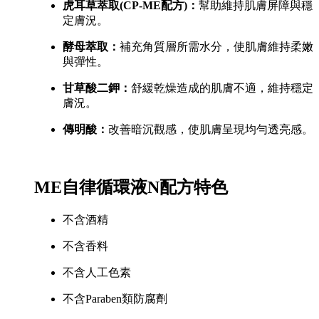
虎耳草萃取(CP-ME配方)：
幫助維持肌膚屏障與穩
定膚況。
酵母萃取：
補充角質層所需水分，使肌膚維持柔嫩
與彈性。
甘草酸二鉀：
舒緩乾燥造成的肌膚不適，維持穩定
膚況。
傳明酸：
改善暗沉觀感，使肌膚呈現均勻透亮感。
ME自律循環液N配方特色
不含酒精
不含香料
不含人工色素
不含Paraben類防腐劑