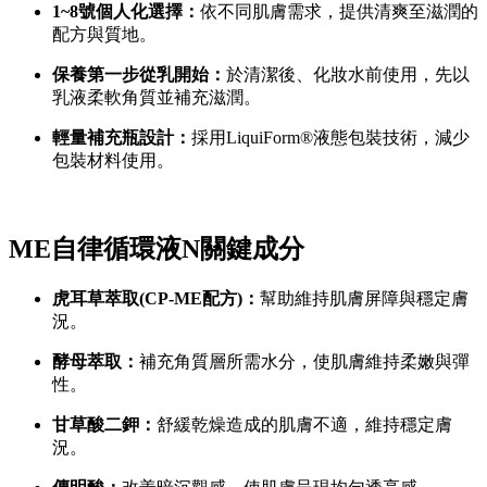
1~8號個人化選擇：
依不同肌膚需求，提供清爽至滋潤的
配方與質地。
保養第一步從乳開始：
於清潔後、化妝水前使用，先以
乳液柔軟角質並補充滋潤。
輕量補充瓶設計：
採用LiquiForm®液態包裝技術，減少
包裝材料使用。
ME自律循環液N關鍵成分
虎耳草萃取(CP-ME配方)：
幫助維持肌膚屏障與穩定膚
況。
酵母萃取：
補充角質層所需水分，使肌膚維持柔嫩與彈
性。
甘草酸二鉀：
舒緩乾燥造成的肌膚不適，維持穩定膚
況。