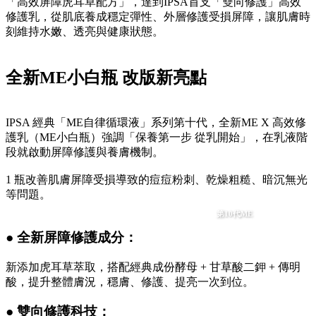
「高效屏障虎耳草配方」，達到IPSA首支「雙向修護」高效
修護乳，從肌底養成穩定彈性、外層修護受損屏障，讓肌膚時
刻維持水嫩、透亮與健康狀態。
全新ME小白瓶 改版新亮點
IPSA 經典「ME自律循環液」系列第十代，全新ME X 高效修
護乳（ME小白瓶）強調「保養第一步 從乳開始」，在乳液階
段就啟動屏障修護與養膚機制。
1 瓶改善肌膚屏障受損導致的痘痘粉刺、乾燥粗糙、暗沉無光
等問題。
第10代ME
● 全新屏障修護成分：
新添加虎耳草萃取，搭配經典成份酵母 + 甘草酸二鉀 + 傳明
酸，提升整體膚況，穩膚、修護、提亮一次到位。
● 雙向修護科技：