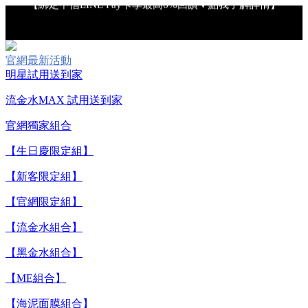
【重要公告】IPSA 無法驗證非官方通路銷售之品牌商品的真實
性，也無法協助此類商品的售後服務
官網最新活動
明星試用送到家
【全新流金水MAX 百元試用送到家！再享回購金】▼點我立
流金水MAX 試用送到家
即試用
官網獨家組合
【生日慶限定組】
【8/4-8/9 單筆消費滿$3,000現折$300】
【新客限定組】
【8/4-8/9 新客LINE購物導購滿$2,000送100點LINE
【官網限定組】
POINTS！】▼點我了解詳情
【流金水組合】
【綁定中信LINE Pay卡享最高6%回饋▼點我了解詳情】
【黑金水組合】
【ME組合】
【重要公告】IPSA 無法驗證非官方通路銷售之品牌商品的真實
性，也無法協助此類商品的售後服務
【海泥面膜組合】