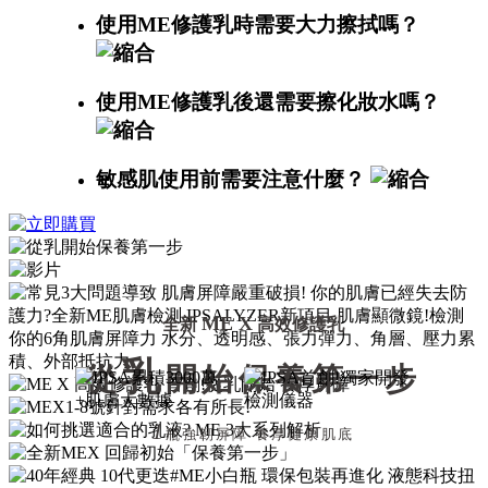
使用ME修護乳時需要大力擦拭嗎？
使用ME修護乳後還需要擦化妝水嗎？
敏感肌使用前需要注意什麼？
ME X
全新
高效修護乳
乳
從
開始保養第一步
1
瓶強韌屏障 養厚健康肌底