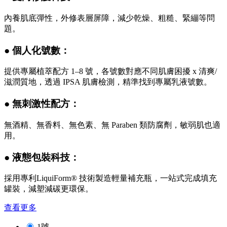
內養肌底彈性，外修表層屏障，減少乾燥、粗糙、緊繃等問
題。
● 個人化號數：
提供專屬植萃配方 1–8 號，各號數對應不同肌膚困擾 x 清爽/
滋潤質地，透過 IPSA 肌膚檢測，精準找到專屬乳液號數。
● 無刺激性配方：
無酒精、無香料、無色素、無 Paraben 類防腐劑，敏弱肌也適
用。
● 液態包裝科技：
採用專利LiquiForm® 技術製造輕量補充瓶，一站式完成填充
罐裝，減塑減碳更環保。
查看更多
1號