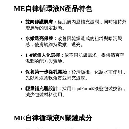
ME自律循環液N產品特色
雙向修護肌膚：
從肌膚內層補充滋潤，同時維持外
層屏障的穩定狀態。
水嫩透亮保養：
改善因乾燥造成的粗糙與暗沉觀
感，使膚觸維持柔嫩、透亮。
1~8號個人化選擇：
依不同肌膚需求，提供清爽至
滋潤的配方與質地。
保養第一步從乳開始：
於清潔後、化妝水前使用，
先以乳液柔軟角質並補充滋潤。
輕量補充瓶設計：
採用LiquiForm®液態包裝技術，
減少包裝材料使用。
ME自律循環液N關鍵成分