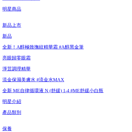
明星商品
新品上市
新品
全新！A醇極致撫紋精華霜 #A醇黑金筆
亮眼歸零眼霜
淨荳調理精華
流金保濕美膚水 #流金水MAX
全新 ME自律循環液 N (舒緩) 1-4 #ME舒緩小白瓶
明星介紹
產品類別
保養