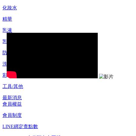
化妝水
精華
乳液
乳霜
防曬
洗顏/卸妝
彩妝
工具/其他
最新消息
會員權益
會員制度
LINE綁定查點數