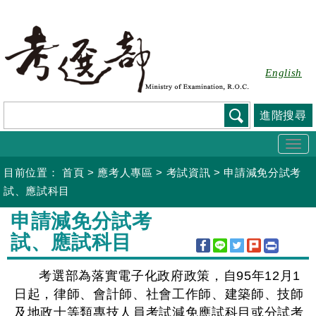
跳
到
主
要
English
內
容
進階搜尋
Togg
navi
目前位置：
首頁
>
應考人專區
>
考試資訊
>
申請減免分試考
試、應試科目
:::
申請減免分試考
試、應試科目
考選部為落實電子化政府政策，自95年12月1
日起，律師、會計師、社會工作師、建築師、技師
及地政士等類專技人員考試減免應試科目或分試考