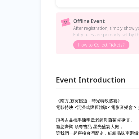
Offline Event
After registration, simply show 
Entry rules are primarily set by t
How to Collect Tickets?
Event Introduction
《南方,寂寞鐵道 - 時光特映盛宴》
電影特映 ×沉浸式懷舊體驗× 電影音樂會 ×
頂粵吉品攜手陳明章老師與蕭菊貞導演，
邀您齊聚 頂粵吉品 星光盛宴大殿，
讓我們一起穿梭台灣歷史，細細品味南迴鐵