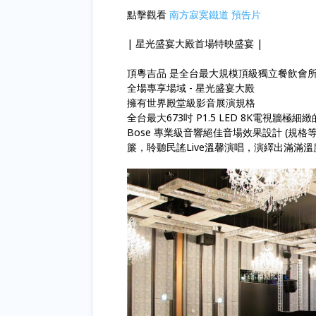
點擊觀看
南方寂寞鐵道 預告片
| 星光盛宴大殿首場特映盛宴 |
頂粵吉品 是全台最大規模頂級獨立餐飲會
全場專享場域 - 星光盛宴大殿
擁有世界殿堂級影音展演規格
全台最大673吋 P1.5 LED 8K電視牆極細
Bose 專業級音響絕佳音場效果設計 (規
簾，聆聽民謠Live溫馨演唱，演繹出滿滿