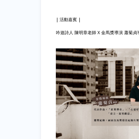
| 活動嘉賓 |
吟遊詩人 陳明章老師 X 金馬獎導演 蕭菊貞