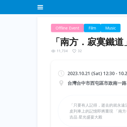
Offline Event
Film
Music
「南方．寂寞鐵道
11,734
32
2023.10.21 (Sat) 12:30 - 10
台灣台中市西屯區市政南一路2
「只要有人記得，逝去的就永遠
皮列車上的記憶即將重現 「南方·寂
吉品 星光盛宴大殿