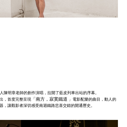
吟遊詩人陳明章老師的創作演唱，拉開了藍皮列車出站的序幕。
「南方，寂寞鐵道
出，首度完整呈現
」電影配樂的曲目，動人的
器，讓觀影者深切感受南迴鐵路悲喜交錯的開通歷史。