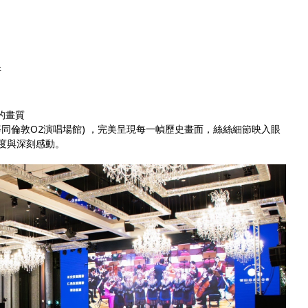
所
緻的畫質
格等同倫敦O2演唱場館) ，完美呈現每一幀歷史畫面，絲絲細節映入眼
溫度與深刻感動。