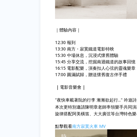
｜體驗內容｜
12:30 報到
13:30 南方・寂寞鐵道電影特映
15:30 中場休息，沉浸式懷舊體驗
15:45 分享交流，挖掘南迴鐵道的故事回憶
16:15 電影配樂，演奏扣人心弦的靈魂樂章
17:00 圓滿賦歸，贈送懷舊復古伴手禮
| 電影音樂會 |
"夜快車載著阮的行李 漸漸欲起行..." 
本次更特別邀請陳明章老師率領樂手共同演
旋律搭配阿美橫笛、大大廣弦等台灣特色樂
點擊觀看
南方寂寞火車 MV