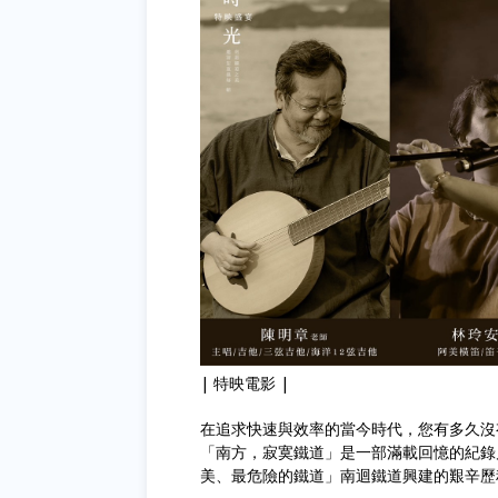
| 特映電影 |
在追求快速與效率的當今時代，您有多久沒
「南方，寂寞鐵道」是一部滿載回憶的紀錄
美、最危險的鐵道」南迴鐵道興建的艱辛歷