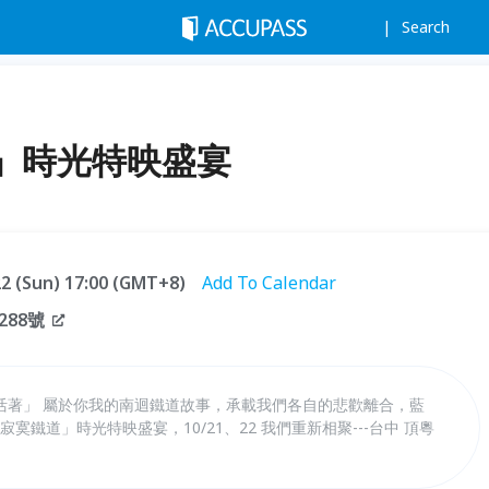
Search
」時光特映盛宴
.22 (Sun) 17:00 (GMT+8)
Add To Calendar
88號
活著」 屬於你我的南迴鐵道故事，承載我們各自的悲歡離合，藍
寞鐵道」時光特映盛宴，10/21、22 我們重新相聚---台中 頂粵