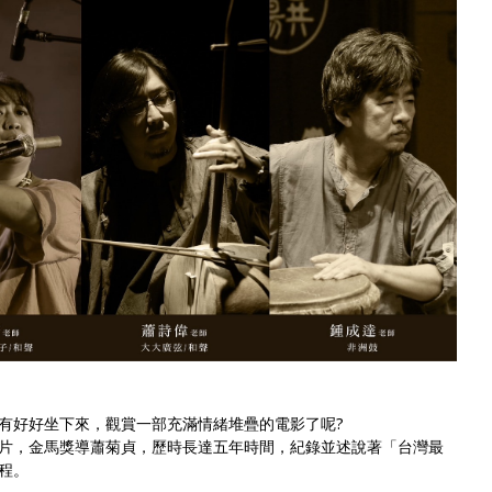
有好好坐下來，觀賞一部充滿情緒堆疊的電影了呢?
片，金馬獎導蕭菊貞，歷時長達五年時間，紀錄並述說著「台灣最
程。