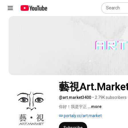
藝視Art.Marke
@art.market3400
•
2.79K subscribers
你好！我是宇正 
...more
portaly.cc/art.market
Subscribe