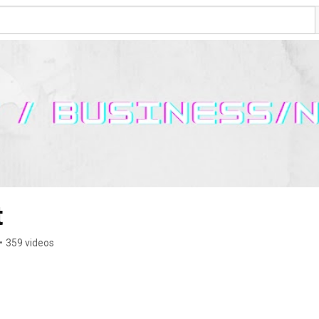
t
•
359 videos