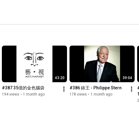
43:20
39:04
#387 35億的金色腦袋
#386 錶王 - Philippe Stern
194 views
•
1 month ago
178 views
•
1 month ago