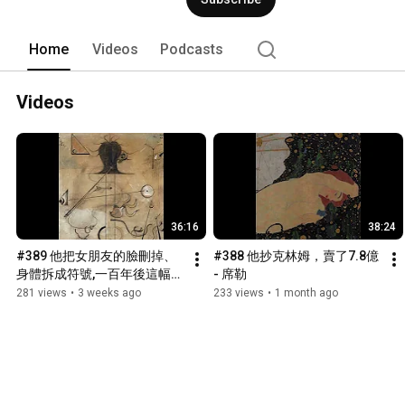
Home
Videos
Podcasts
Videos
36:16
38:24
#389 他把女朋友的臉刪掉、
#388 他抄克林姆，賣了7.8億 
身體拆成符號,一百年後這幅畫
- 席勒
賣了 17.6 億
281 views
•
3 weeks ago
233 views
•
1 month ago