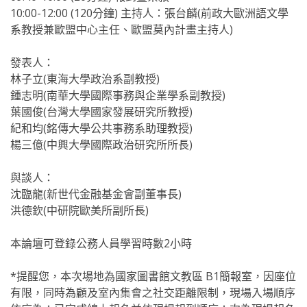
10:00-12:00 (120分鐘) 主持人：張台麟(前政大歐洲語文學
系教授兼歐盟中心主任、歐盟莫內計畫主持人)
發表人：
林子立(東海大學政治系副教授)
鍾志明(南華大學國際事務與企業學系副教授)
葉國俊(台灣大學國家發展研究所教授)
紀和均(銘傳大學公共事務系助理教授)
楊三億(中興大學國際政治研究所所長)
與談人：
沈臨龍(新世代金融基金會副董事長)
洪德欽(中研院歐美所副所長)
本論壇可登錄公務人員學習時數2小時
*提醒您，本次場地為國家圖書館文教區 B1簡報室，因座位
有限，同時為顧及室內集會之社交距離限制，現場入場順序