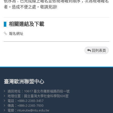
依序為：已完成線上報名並依現場報到順序；次為現場報名
者。造成不便之處，敬請見諒!
相關連結及下載
報名網址
回列表頁
臺灣歐洲聯盟中心
通訊地址：10617 臺北市羅斯福路四段一號
地理位置：國立臺灣大學社會科學院636室
電話：+886-2-2365-3457
傳真：+886-2-2365-7930
電郵：
ntueutw@ntu.edu.tw