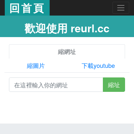
回首頁
歡迎使用 reurl.cc
縮網址
縮圖片
下載youtube
縮址