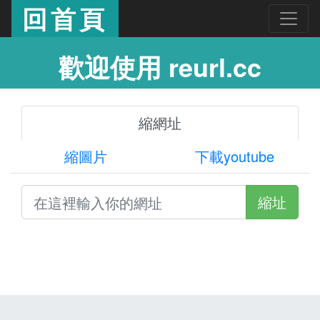
回首頁
歡迎使用 reurl.cc
縮網址
縮圖片
下載youtube
縮址