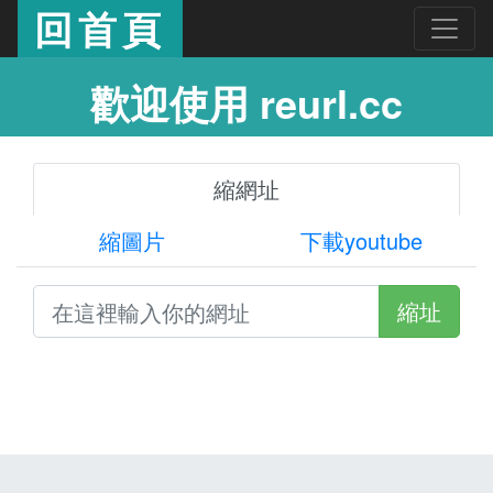
回首頁
歡迎使用 reurl.cc
縮網址
縮圖片
下載youtube
縮址