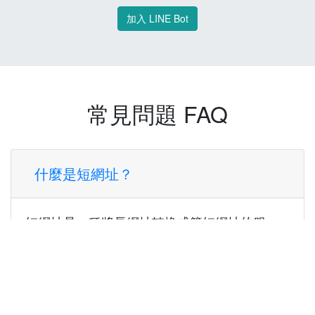
加入 LINE Bot
常見問題 FAQ
什麼是短網址？
短網址是一種將長網址轉換成簡短網址的服
務，讓您可以更方便地分享連結。
使用短網址有什麼好處？