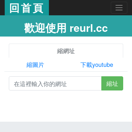
回首頁
歡迎使用 reurl.cc
縮網址
縮圖片
下載youtube
縮址