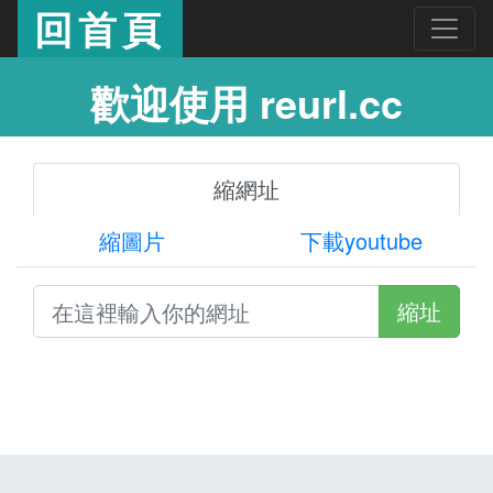
回首頁
歡迎使用 reurl.cc
縮網址
縮圖片
下載youtube
縮址