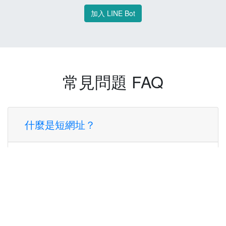
加入 LINE Bot
常見問題 FAQ
什麼是短網址？
短網址是一種將長網址轉換成簡短網址的服
務，讓您可以更方便地分享連結。
使用短網址有什麼好處？