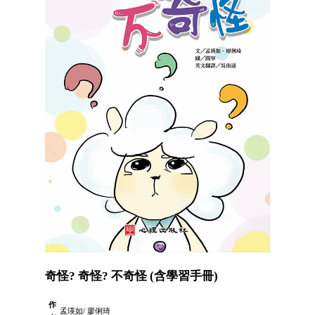
奇怪? 奇怪? 不奇怪 (含學習手冊)
作
孟瑛如/ 廖俐琦