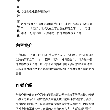
者
出
版
心理出版社股份有限公司
社
商
奇怪? 奇怪? 不奇怪 (含學習手冊)：「老師，洋洋又盯著人看
品
了.....」「老師，洋洋又在自言自語的碎碎念了.....」「老師，
描
洋洋.....好奇怪喔！」洋洋是一個什麼樣的孩子？為
述
內容簡介
內容簡介 「老師，洋洋又盯著人看了.....」 「老師，洋洋又在自言
自語的碎碎念了.....」 「老師，洋洋.....好奇怪喔！」 洋洋是一個
什麼樣的孩子？為什麼大家會這樣描述他呢？ 讓我們來看看洋洋
自己是怎麼想的？他是否真如大家所認為的有那麼奇怪？還是另有
隱情.....
作者介紹
作者介紹 ■作者簡介孟瑛如新竹教育大學特殊教育學系教授。希望
「融合之愛系列」繪本能讓大家看見孩子的特殊學習需求，讓孩子
可以做最好的自己。廖俐琦桃園市楊明國中資源班教師，因緣際會
下投身特教工作多年，身邊的人事物來來去去，多所感觸與體悟。