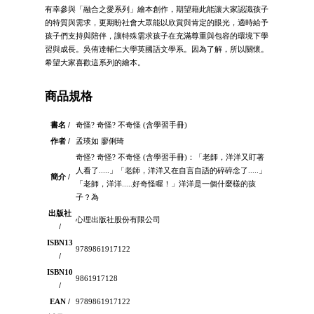
有幸參與「融合之愛系列」繪本創作，期望藉此能讓大家認識孩子
的特質與需求，更期盼社會大眾能以欣賞與肯定的眼光，適時給予
孩子們支持與陪伴，讓特殊需求孩子在充滿尊重與包容的環境下學
習與成長。吳侑達輔仁大學英國語文學系。因為了解，所以關懷。
希望大家喜歡這系列的繪本。
商品規格
書名 /
奇怪? 奇怪? 不奇怪 (含學習手冊)
作者 /
孟瑛如 廖俐琦
奇怪? 奇怪? 不奇怪 (含學習手冊)：「老師，洋洋又盯著
人看了.....」「老師，洋洋又在自言自語的碎碎念了.....」
簡介 /
「老師，洋洋.....好奇怪喔！」洋洋是一個什麼樣的孩
子？為
出版社
心理出版社股份有限公司
/
ISBN13
9789861917122
/
ISBN10
9861917128
/
EAN /
9789861917122