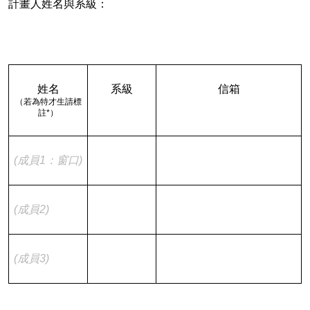
計畫人姓名與系級：
姓名
系級
信箱
（若為特才生請標
註*）
(成員1：窗口)
(成員2)
(成員3)