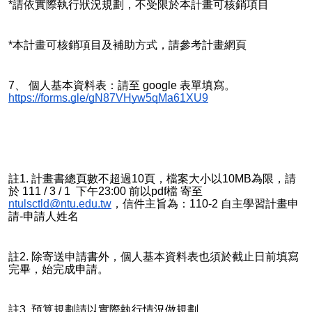
*請依實際執行狀況規劃，不受限於本計畫可核銷項目
*本計畫可核銷項目及補助方式，請參考計畫網頁
7、 個人基本資料表：請至 google 表單填寫。
https://forms.gle/gN87VHyw5qMa61XU9
註1. 計畫書總頁數不超過10頁，檔案大小以10MB為限，請
於 111 / 3 / 1 下午23:00 前以pdf檔 寄至
ntulsctld@ntu.edu.tw
，信件主旨為：110-2 自主學習計畫申
請-申請人姓名
註2. 除寄送申請書外，個人基本資料表也須於截止日前填寫
完畢，始完成申請。
註3. 預算規劃請以實際執行情況做規劃。