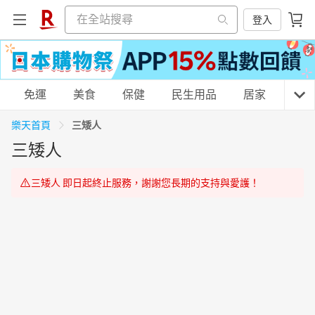
登入
購物網分類
免運
美食
保健
民生用品
居家
3C
三矮人
樂天首頁
三矮人
天天免運
美食蛋糕
養生保健
民生用品
三矮人 即日起終止服務，謝謝您長期的支持與愛護！
居家生活
3C家電
運動休閒
親子玩具
女裝
男裝
化妝保養
情趣用品