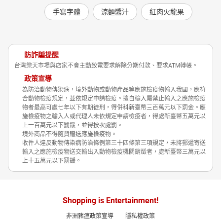
手寫字體
涼麵醬汁
紅肉火龍果
防詐騙提醒
台灣樂天市場與店家不會主動致電要求解除分期付款、要求ATM轉帳。
政策宣導
為防治動物傳染病，境外動物或動物產品等應施檢疫物輸入我國，應符
合動物檢疫規定，並依規定申請檢疫。擅自輸入屬禁止輸入之應施檢疫
物者最高可處七年以下有期徒刑，得併科新臺幣三百萬元以下罰金。應
施檢疫物之輸入人或代理人未依規定申請檢疫者，得處新臺幣五萬元以
上一百萬元以下罰鍰，並得按次處罰。
境外商品不得隨貨贈送應施檢疫物。
收件人違反動物傳染病防治條例第三十四條第三項規定，未將郵遞寄送
輸入之應施檢疫物送交輸出入動物檢疫機關銷燬者，處新臺幣三萬元以
上十五萬元以下罰鍰。
Shopping is Entertainment!
非洲豬瘟政策宣導
隱私權政策