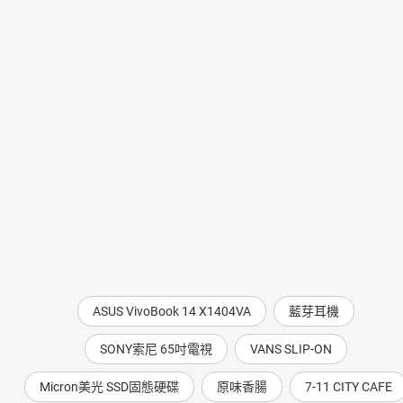
日本購物
電子/紙本書
HOT
ASUS VivoBook 14 X1404VA
藍芽耳機
SONY索尼 65吋電視
VANS SLIP-ON
Micron美光 SSD固態硬碟
原味香腸
7-11 CITY CAFE