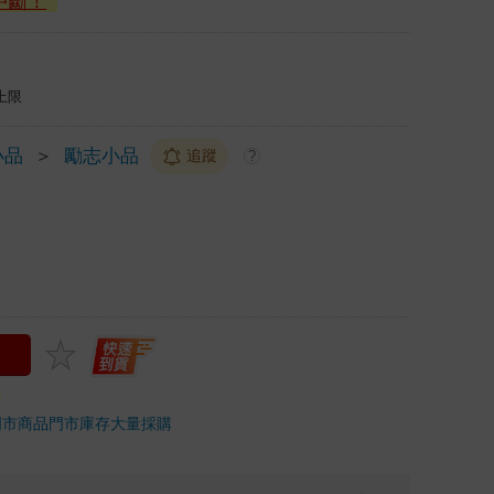
中斷！
上限
小品
＞
勵志小品
追蹤
?
門市商品
門市庫存
大量採購