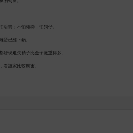
媒的勾當。
怕暗箭；不怕雄獅，怕狗仔。
雞蛋已經下鍋。
都發現遺失精子比金子嚴重得多。
，看誰家比較厲害。