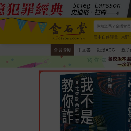
國中自修評量
東野
唯紅花綻放
奧德賽
會員獎勵
中文書
動漫ACG
親子