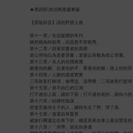
★第四部‧政治商業處事篇
【原版前言】請勿對號入座
第十一章／在這媒體的年代
雖然稱為時裝秀，但是愈不穿愈秀。
第十二章／踩著背書者的肩膀
老公用地位為老婆背書；老婆以美貌為老公背書。
第十三章／名人的光環效應
吻著你的腳、拉著你的手、看著你的臉；搭上你的背
第十四章／人脈的虛虛實實
三等政客打棒球，偷帶盜、滾帶爬；二等政客打籃球
第十五章／身不由己的江湖
打不過你上面，踢你下面；打不過你老的，踢你小的
第十六章／結構性陰謀
想進宮服侍主子的人，總得先去了勢、淨了身。
第十七章／進退自有盤算
被旅行團遺忘在車下的，總是原來在車上最沒聲音的
第十八章／「夾帶」就在你身邊