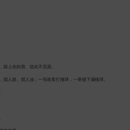
、踩上你的肩、從此不見面。
，擋人路、揩人油；一等政客打撞球，一舉撞下滿檯球。
。
。