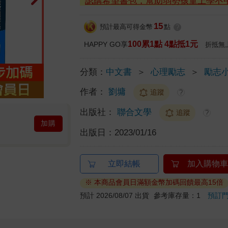
認購希望書包，幫助弱勢孩童上學不
15
預計最高可得金幣
點
?
100累1點 4點抵1元
HAPPY GO享
折抵無
分類：
中文書
＞
心理勵志
＞
勵志
作者：
劉墉
追蹤
?
出版社：
聯合文學
追蹤
?
加購
出版日：
2023/01/16
立即結帳
加入購物車
※ 本商品會員日滿額金幣加碼回饋最高15倍
預計 2026/08/07 出貨
參考庫存量：1
預訂