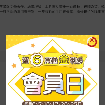
岸出版文學著作、繪畫理論、工具書及畫冊一百餘種，被譯為英、韓
一對很冷的眼用來辨別、一雙很勤的手用來分享、兩條很忙的腿用來