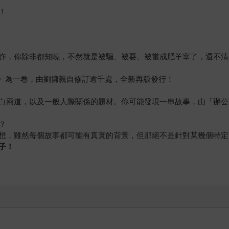
！
詐，你除非都知曉，不然就是被騙、被耍、被當成肥羊宰了，還不清
》為一卷，由劉墉親自修訂逾千處，全新再版發行！
白兩道，以及一般人際關係的題材。你可能發現一串故事，由「辦公
？
想，雖然每個故事都可能有真實的背景，但那絕不是針對某幾個特定
子！