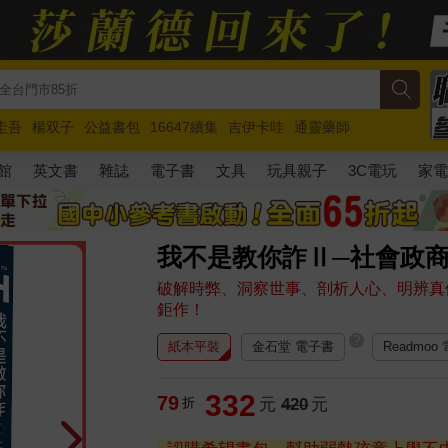
圭吾
楊双子
公益書包
16647續集
吉伊卡哇
通靈藥師
路邊攤新作
馬斯克
玩具總動員5
超慢跑
館
英文書
雜誌
電子書
文具
玩具親子
3C電玩
家
我不是教你詐Ⅱ─社會政
破解時弊、洞察世事、剖析人心、明辨真
鉅作！
?
紙本平裝
金石堂 電子書
Readmoo
332
79
折
元
420
元