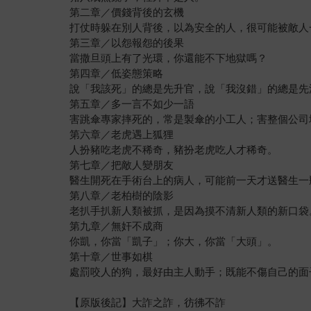
第二章／價錢背後的玄機
打仗時躲在別人背後，以為安全的人，很可能被敵人
第三章／以怨報怨的後果
當撒旦頭上有了光環，你還能不下地獄嗎？
第四章／低姿態策略
說「我該死」的總是先升官，說「我沒錯」的總是先
第五章／多一言不如少一語
害跳傘專家摔死的，常是製傘的小工人；害整個公司
第六章／老虎遇上狐狸
人扮豬吃老虎不稀奇，豬扮老虎吃人才稀奇。
第七章／把敵人變朋友
醫生開死在手術台上的病人，可能前一天才送醫生一瓶
第八章／老柏樹的陰影
老扒手扒新人類被抓，是因為摸不清新人類的新口袋
第九章／無奸不成商
你凱，你當「凱子」；你大，你當「大頭」。
第十章／世事如棋
處罰咬人的狗，最好由主人動手；既能不傷自己的面
【原版後記】大詐之詐，彷彿不詐