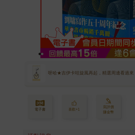
呀哈★吉伊卡哇旋風再起，精選周邊看過來
寫評價
電子書
喜歡+1
賺金幣