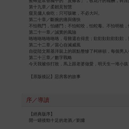
蜜蜂是眾香國中的「皮條客」，收花汁的報酬，幹淫
第十九章／柔韌見智慧
窺見傭人偷吃；只可咳嗽，不必大叫。
第二十章／斷腕的痛與痛快
不怕戰鬥，怕纏鬥；不怕蛇咬，怕蛇毒。不怕明槍，
第二十一章／誠實的風險
咯咯咯咯咯咯咯，母雞還在得意；欻欻欻欻欻欻欻，
第二十二章／當心自滅威風
自從陸文斯基洋裝上的斑點整慘了柯林頓，每個男人
第二十三章／數字戰略
今天我被你打敗，馬上跟老婆做愛，明天生一堆小孩
【原版後記】惡房客的故事
序／導讀
【經典版序】
開一罎後勁十足的老酒／劉墉