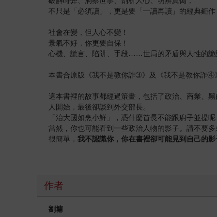
破解時弊、洞察世事、剖析人心、明辨真偽，
不只是「必須讀」，更是要「一讀再讀」的經典鉅作
社會在變，但人心不變！
景氣不好，你更要自保！
心機、謊言、陷阱、手段……世局的矛盾與人性的詭
本書合原版《我不是教你詐➂》及《我不是教你詐④
這本書裡的故事都經過策畫，包括了政治、商業、黑
人開始，最後卻談到外交部長。
「治大國如烹小鮮」，憑什麼首長不能跟廚子並提呢
當然，你也可能看到一些政治人物的影子。請不要多
很簡單，
我不認識你，你在書裡卻可能見到自己的影
作者
劉墉