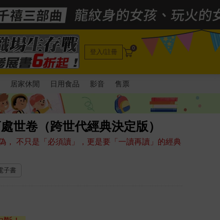
0
登入/註冊
電
居家休閒
日用食品
影音
售票
商處世卷（跨世代經典決定版）
偽， 不只是「必須讀」，更是要「一讀再讀」的經典
 電子書