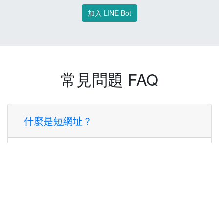
加入 LINE Bot
常見問題 FAQ
什麼是短網址？
短網址是一種將長網址轉換成簡短網址的服
務，讓您可以更方便地分享連結。
使用短網址有什麼好處？