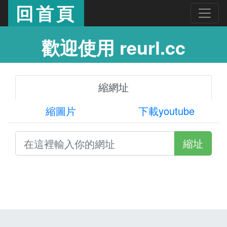
回首頁
歡迎使用 reurl.cc
縮網址
縮圖片
下載youtube
縮址