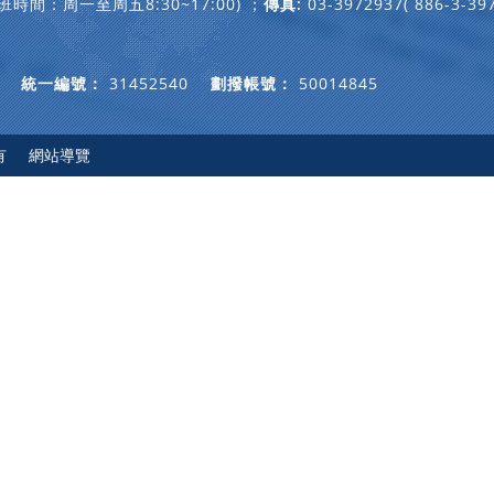
(上班時間：周一至周五8:30~17:00) ；
傳真:
03-3972937( 886-3-39
合會
統一編號：
31452540
劃撥帳號：
50014845
有
網站導覽