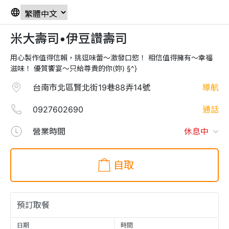
米大壽司•伊豆讚壽司
用心製作值得信賴，挑逗味蕾～激發口慾！ 相信值得擁有～幸福
滋味！ 優質饗宴～只給尊貴的你(妳) §^}
台南市北區賢北街19巷88弄14號
導航
0927602690
通話
營業時間
休息中
自取
日期
時間