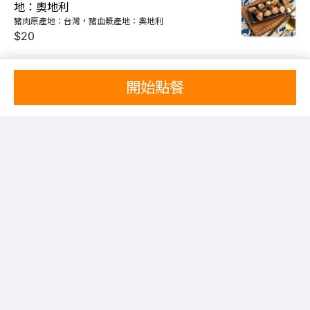
地：奧地利
豬肉原產地：台灣，豬血漿產地：奧地利
$20
炙燒鮭魚壽司
開始點餐
$25
焦糖鮭魚壽司-日本三溫糖
$28
三溫糖焦糖「蝦」壽司
$22
起司炙燒鮭魚壽司
$30