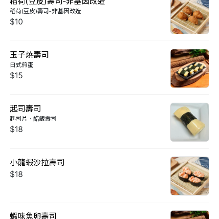
稻荷(豆皮)壽司-非基因改造
稻荷(豆皮)壽司-非基因改造
$10
玉子燒壽司
日式煎蛋
$15
起司壽司
起司片、醋飯壽司
$18
小龍蝦沙拉壽司
$18
蝦味魚卵壽司