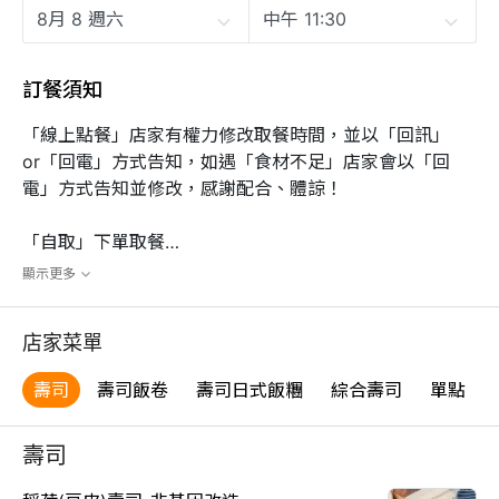
訂餐須知
「線上點餐」店家有權力修改取餐時間，並以「回訊」
or「回電」方式告知，如遇「食材不足」店家會以「回
電」方式告知並修改，感謝配合、體諒！

「自取」下單取餐

最「早」取餐時間～「中午11：30」

顯示更多
最「晚」取餐時間～「晚上20：30」
店家菜單
壽司
壽司飯卷
壽司日式飯糰
綜合壽司
單點
壽司