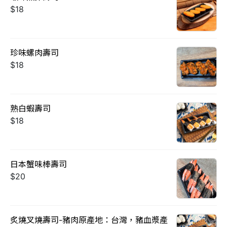
$18
珍味螺肉壽司
$18
熟白蝦壽司
$18
日本蟹味棒壽司
$20
炙燒叉燒壽司-豬肉原產地：台灣，豬血漿產