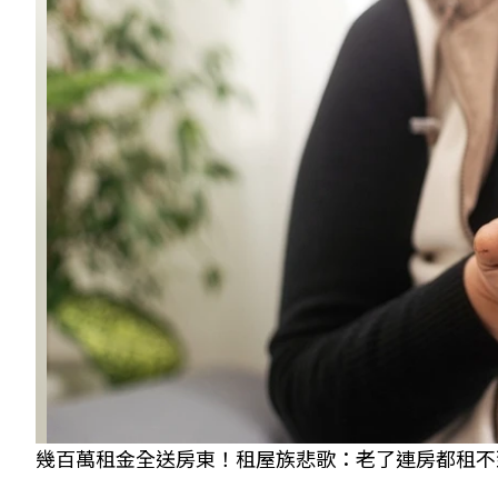
幾百萬租金全送房東！租屋族悲歌：老了連房都租不到。 示