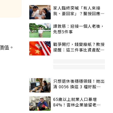
家人臨終突喊「有人來接
我、要回家」？醫授回應方
式快學：避免抱憾終生
譚敦慈：迎接一個人老後，
先想5件事
戰爭開打，錢變廢紙？教授
價值。
提醒：這三件事比資產配置
更重要！
只想退休後穩穩領錢！她出
清 0056 換這 3 檔好股：
股價高點照樣買
65歲以上就業人口暴增
84%！雲林企業搶留老員
工：穩定性高、經驗豐富