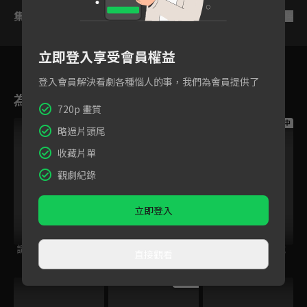
集數列表
反序
立即登入享受會員權益
登入會員解決看劇各種惱人的事，我們為會員提供了
為您推薦
720p 畫質
跟播中
跟播中
跟播中
略過片頭尾
收藏片單
觀劇紀錄
立即登入
請世界吃桌
今日免費版-空中英
今日免費版-大家說
直接觀看
語教室
英語
跟播中