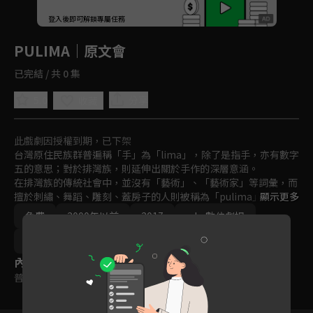
回首頁
登入後即可解鎖專屬任務
Play
PULIMA｜原文會
已完結 / 共 0 集
5.0
分享
收藏
此戲劇因授權到期，已下架
台灣原住民族群普遍稱「手」為「lima」，除了是指手，亦有數字
五的意思；對於排灣族，則延伸出關於手作的深層意涵。

在排灣族的傳統社會中，並沒有「藝術」、「藝術家」等詞彙，而
擅於刺繡、舞蹈、雕刻、蓋房子的人則被稱為「pulima」，意指
顯示更多
為「很多手的人」，意有「手藝精湛」。
免費
2000年以前
2017
udn 數位劇場
文化紀實
原民文化
內容標籤
普遍級