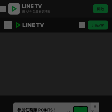
開啟
用 APP 免費看更精彩
升級VIP
PULIMA｜原文會
目前未允許這部影片在你所在的地區播放
如有不便請見諒
Unmute
參加任務賺 POINTS！