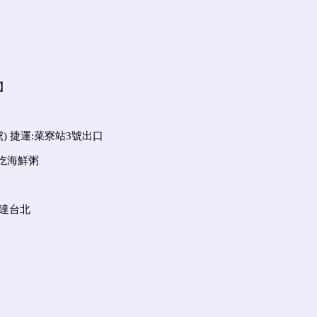
】
) 捷運:菜寮站3號出口
吃海鮮粥
抵達台北