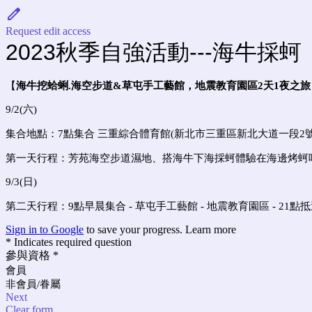
Request edit access
2023秋季自強活動---海牛採蚵
【
海牛挖蛤蜊
.
海空步道
&
草屯手工藝館，地震教育園區2天1夜之旅
9/2(六)
集合地點：7點集合 三重綜合體育館(
新北市三重區新北大道一段2號
第一天行程：芳苑海空步道濕地、
搭海牛下海採蚵體驗在海邊烤蚵
9/3(日)
第二天行程：9點早晨集合 -
草屯手工藝館 -
地震教育園區 -
21點
Sign in to Google
to save your progress.
Learn more
* Indicates required question
參與資格
*
會員
非會員/眷屬
Next
Clear form