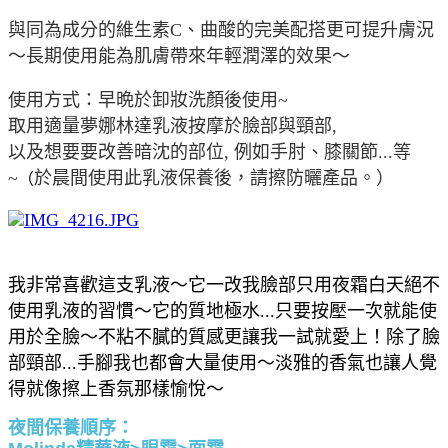
與同為成分的維生素C、曲酸的完美配搭更可提升膚況
～長期使用能為肌膚帶來年輕潤澤的效果～
使用方式：早晩於卸妝洗顏後使用~
取用適量夢娜林達乳液按摩於臉部與頸部,
以及想要要改善暗沈的部位, 例如手肘、膝關節...等
~
於晨間使用此乳液保養後，請擦防曬產品。）
（
我非常喜歡這支乳液～它一改我臉部只用夜霜白天絕不
使用乳液的習慣～它的質地極水...只要按壓一次就能使
用於全臉～不粘不膩的質感更讓我一試就愛上！除了臉
部頸部...手腳我也都會大量使用～淡雅的香氣也讓人覺
得就像擦上香氛那樣愉悅～
夜間保養順序：