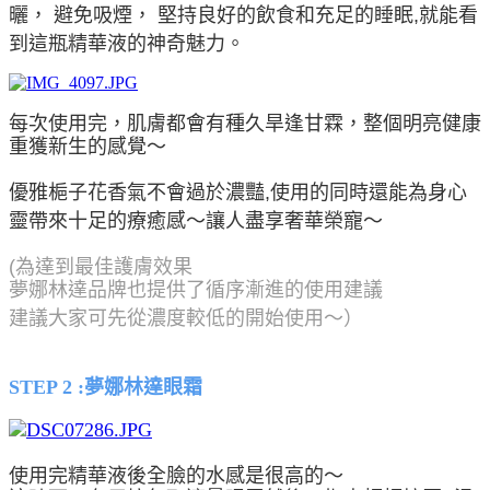
曬， 避免吸煙， 堅持良好的飲食和充足的睡眠,就能看
到這瓶精華液的神奇魅力。
每次使用完，肌膚都會有種久旱逢甘霖，整個明亮健康
重獲新生的感覺～
優雅梔子花香氣不會過於濃豔,使用的同時還能為身心
靈帶來十足的療癒感～讓人盡享奢華榮寵～
(為達到最佳護膚效果
夢娜林達品牌也提供了循序漸進的使用建議
建議大家可先從濃度較低的開始使用～
）
STEP 2 :
夢娜林達眼霜
使用完精華液後全臉的水感是很高的～