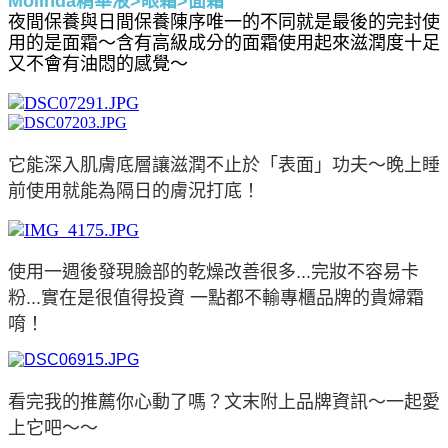
Molinda精華液>眼霜>面霜
夜間保養與日間保養陳序唯一的不同就是最後的完封使
用的是面霜～含有高級成分的面霜使用起來滋潤度十足
又不會有油悶的感覺～
它能深入肌膚底層讓滋潤不止於「表面」功夫～晚上睡
前使用就能為隔日的膚況打底！
使用一週後發現臉部的乾燥改善很多...完妝不容易卡
粉...實在是很值得投資 一點都不輸專櫃品牌的貴婦霜
唷！
看完我的推薦你心動了嗎？文末附上品牌資訊～一起愛
上它吧～～