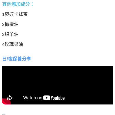
其他添加成分：
1麥奴卡蜂蜜
2橄欖油
3綿羊油
4玫瑰果油
日/夜保養分享