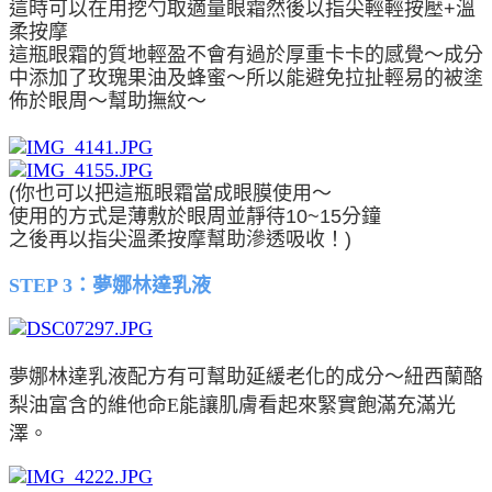
這時可以在用挖勺取適量眼霜然後以指尖輕輕按壓+溫
柔按摩
這瓶眼霜的質地輕盈不會有過於厚重卡卡的感覺～成分
中添加了玫瑰果油及蜂蜜～所以能避免拉扯輕易的被塗
佈於眼周～幫助撫紋～
(你也可以把這瓶眼霜當成眼膜使用～
使用的方式是薄敷於眼周並靜待10~15分鐘
之後再以指尖溫柔按摩幫助滲透吸收！)
STEP 3：夢娜林達乳液
夢娜林達乳液配方有可幫助延緩老化的成分～紐西蘭酪
梨油富含的維他命E能讓肌膚看起來緊實飽滿充滿光
澤。