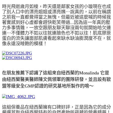
時光飛逝歲月如梭，昨天還是鄰家女孩的小璇現在也成
了別人口中的漂亮姐姐或漂亮姨⋯說真的，以前在稱謂
之前我一直都覺得當之無愧，但最近被這麼喊的時候我
著實感到好心虛都會趕快乾笑帶過...因為這一年真的壓
力多事情雜，一放空跟朋友聊天聊沒兩句就開始哈欠連
連⋯不僅體力不如以往就連臉色也不如以往！肌底膠原
蛋白的流失讓面部肌膚看起來缺水缺油膨潤度不在，就
像永遠沒睡飽的模樣！
在朋友推薦下認識了這組來自紐西蘭的Monalinda 它是
由紐西蘭醫美醫師陳文佩領軍的團隊研發，並且設有歐
盟等級安全GMP認證的研究基地所製作的唷～
這組保養品在紐西蘭擁有口碑好評，正是因為它的成分
嚴選萃取自紐西蘭特有的自然產物所蘊藏的營養精華！