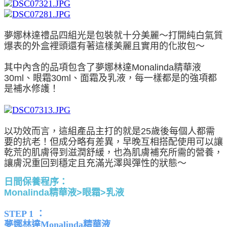
夢娜林達禮品四組光是包裝就十分美麗～打開純白氣質
爆表的外盒裡頭還有著這樣美麗且實用的化妝包～
其中內含的品項包含了夢娜林達Monalinda精華液
30ml、眼霜30ml、面霜及乳液，每一樣都是的強項都
是補水修護！
以功效而言，這組產品主打的就是25歲後每個人都需
要的抗老！但成分略有差異，早晚互相搭配使用可以讓
乾荒的肌膚得到滋潤舒緩，也為肌膚補充所需的營養，
讓膚況重回到穩定且充滿光澤與彈性的狀態～
日間保養程序：
Monalinda精華液>眼霜>乳液
STEP 1 ：
夢娜林達Monalinda精華液