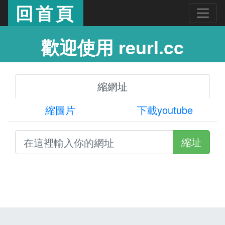
回首頁
歡迎使用 reurl.cc
縮網址
縮圖片
下載youtube
縮址