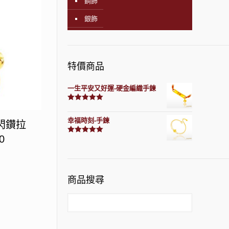
鋼飾
銀飾
特價商品
一生平安又好運-硬金編織手鍊
評分
7740
滿分 5
幸福時刻-手鍊
-閃鑽拉
0
評分
3150
滿分 5
商品搜尋