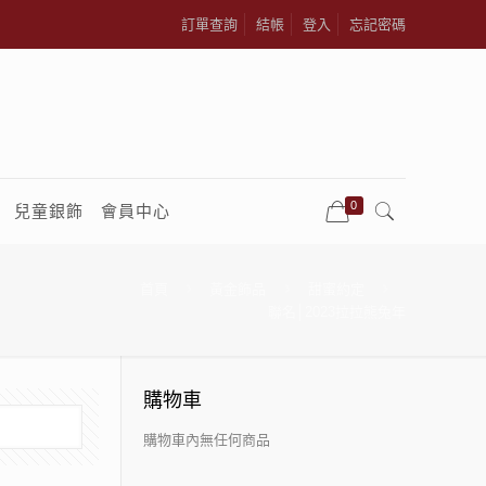
訂單查詢
結帳
登入
忘記密碼
0
兒童銀飾
會員中心
首頁
黃金飾品
甜蜜約定
聯名│2023拉拉熊兔年
購物車
購物車內無任何商品