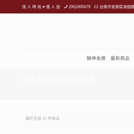
佳 人 時 尚 ♥ 億 人 迷
(06)2805679
台南市安南區海佃路
酬神金牌
最新商品
聯名│2023拉拉熊兔年
顯示全部 10 件商品