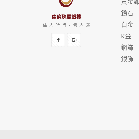
黃金
鑽石
佳億珠寶銀樓
白金
佳 人 時 尚 • 億 人 迷
K金
鋼飾
銀飾