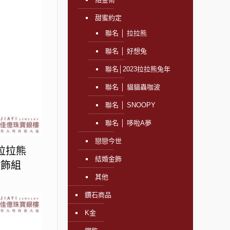
甜蜜約定
聯名 │ 拉拉熊
聯名 │ 好想兔
聯名│2023拉拉熊兔年
聯名 │ 貓貓蟲咖波
聯名 │ SNOOPY
聯名 │ 哆啦A夢
戀戀今世
-拉拉熊
結婚金飾
金飾組
其他
鑽石商品
K金