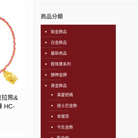
商品分類
鉑金飾品
白金飾品
最新商品
輕珠寶系列
酬神金牌
黃金飾品
真愛密碼
拉拉熊&
HC-
迪士尼金飾
幸運草
今生金飾
點金術