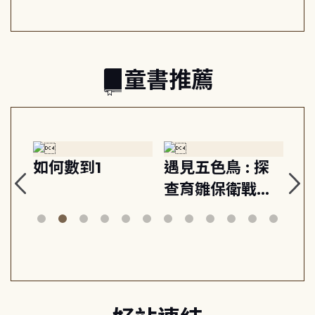
中
主
童書推薦
如何數到1
遇見五色鳥 : 探
野
查育雛保衛戰的
林間散步