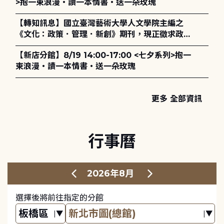
>抱一束浪漫・讀一本情書・送一朵玫瑰
【轉知訊息】國立臺灣藝術大學人文學院主編之
《文化：政策．管理．新創》期刊，現正徵求政策
評論、書評及【邁向具回應力的博物館治理：政
【新店分館】8/19 14:00-17:00 <七夕系列>抱一
策、領導與管理】主題特刊稿件至2027年6月1日
束浪漫・讀一本情書・送一朵玫瑰
止，歡迎踴躍投稿。
更多 全部資訊
行事曆
2026年8月
選擇後將前往指定的分館