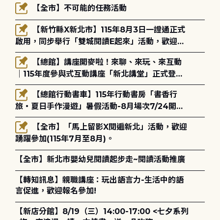
【全市】不可能的任務活動
【新竹縣X新北市】115年8月3日一證通正式
啟用，同步舉行「雙城閱讀E起來」活動，歡迎踴
躍參加(115年8月3日至10月4日)。
【總館】講座開麥啦！來聊、來玩、來互動
｜115年度參與式互動講座「新北講堂」正式登
場！
【總館行動書車】115年行動書房「書香行
旅・夏日手作漫遊」暑假活動-8月場次7/24開始
報名
【全市】「馬上留影X閱遍新北」活動，歡迎
踴躍參加(115年7月至8月)。
【全市】新北市嬰幼兒閱讀起步走~閱讀活動推廣
【轉知訊息】親職講座：玩出語言力-生活中的語
言促進，歡迎報名參加!
【新店分館】8/19（三）14:00-17:00 <七夕系列