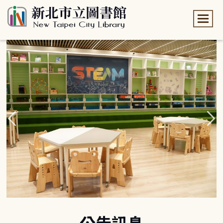
:::
:::