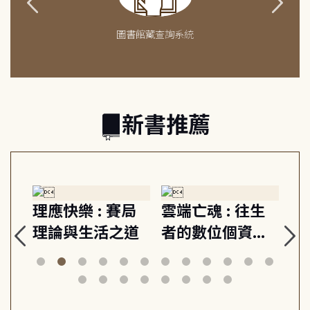
圖書館藏查詢系統
新書推薦
:
理應快樂 : 賽局
雲端亡魂 : 往生
聽
歸
理論與生活之道
者的數位個資與
心
善用
AI時代的生命思
山
與
考
筆
,
日