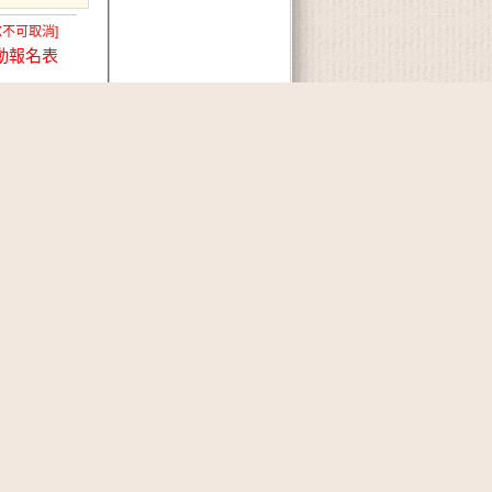
X不可取消]
動報名表