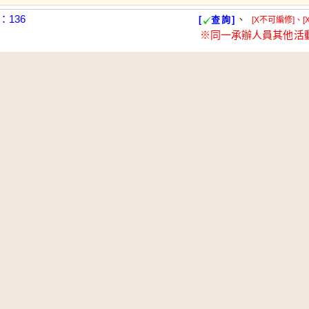
136
、
[
查詢]
[X不可編修]、[
※同一承辦人員其他活
報名截止
若有其它問題請洽活動承辦人員