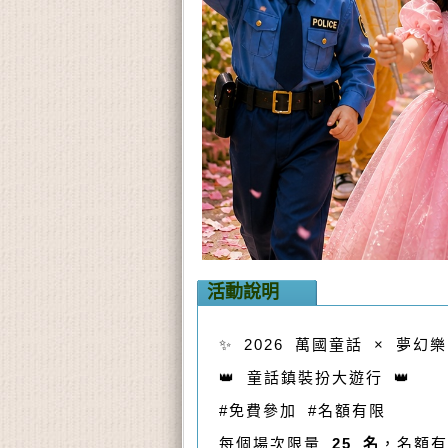
活動說明
✨ 2026 萬國童話 × 夢幻
👑 童話鎮裝扮大遊行 👑
#免費參加 #名額有限
每個場次限量
25 名
，名額有