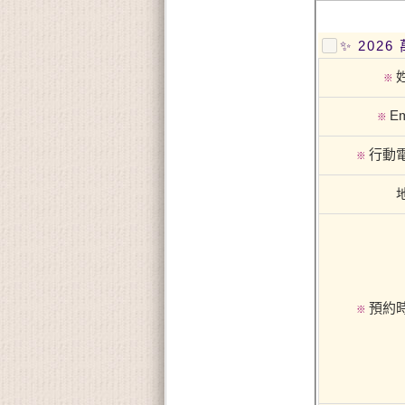
✨ 202
※
Em
※
行動
※
預約
※