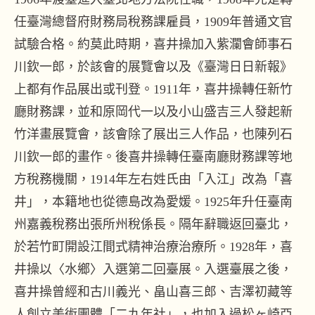
任臺灣總督府財務局稅務課雇員，1909年普通文官
試驗合格。約莫此時期，喜井操加入紫瀾會師事石
川欽一郎，於該會的展覽會以及《臺灣日日新報》
上都有作品展出或刊登。1911年，喜井操轉任新竹
廳財務課，並和原岡代一以及小山盛吉三人發起新
竹洋畫展覽會，該會除了展出三人作品，也陳列石
川欽一郎的畫作。後喜井操轉任臺南廳財務課等地
方稅務機關，1914年左右姓氏由「入江」改為「喜
井」，本籍地也從德島改為愛媛。1925年升任臺南
州嘉義稅務出張所州稅係長。隔年辭職返回臺北，
於若竹町開設江間式精神治療治療所。1928年，喜
井操以〈水鄉〉入選第二回臺展。入選臺展之後，
喜井操曾經和古川義光、畠山喜三郎、吉澤初藏等
人創立美術團體「二九年社」，也加入過松ヶ崎亞