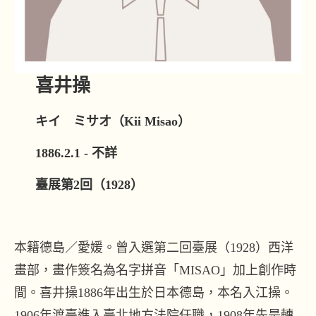
喜井操
キイ ミサオ（Kii Misao）
1886.2.1 - 不詳
臺展第2回（1928）
本籍德島／愛媛。曾入選第二回臺展（1928）西洋
畫部，畫作簽名為名字拼音「MISAO」加上創作時
間。喜井操1886年出生於日本德島，本名入江操。
1906年渡臺進入臺北地方法院任職，1908年先是轉