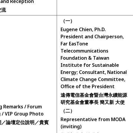
 and Reception
交流
（一）
Eugene Chien, Ph.D.
President and Chairperson,
Far EasTone
Telecommunications
Foundation & Taiwan
Institute for Sustainable
Energy; Consultant, National
Climate Change Committee,
Office of the President
遠傳電信基金會暨台灣永續能源
研究基金會董事長 簡又新 大使
g Remarks / Forum
（二）
 / VIP Group Photo
Representative from MODA
詞／論壇定位說明／貴賓
(inviting)