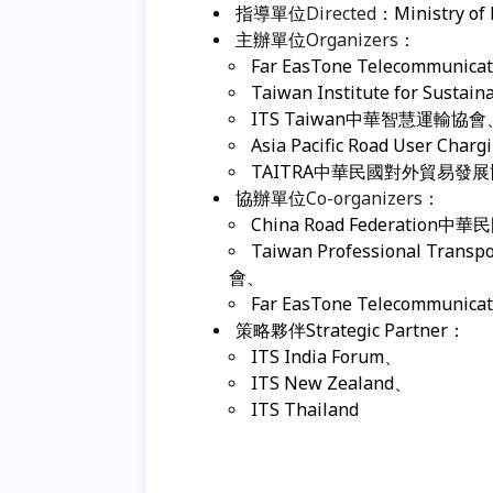
指導單位
Directed
：Ministry o
主辦單位
Organizers
：
Far EasTone Telecommun
Taiwan Institute for S
ITS Taiwan中華智慧運輸協會
Asia Pacific Road User C
TAITRA中華民國對外貿易發
協辦單位
Co-organizers
：
China Road Federation
Taiwan Professional Tra
會、
Far EasTone Telecommun
策略夥伴Strategic Partner：
ITS India Forum、
ITS New Zealand、
ITS Thailand