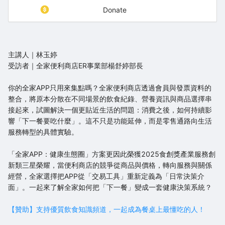
Donate
主講人｜林玉婷
受訪者｜全家便利商店ER事業部楊舒婷部長
你的全家APP只用來集點嗎？全家便利商店透過會員與發票資料的
整合，將原本分散在不同場景的飲食紀錄、營養資訊與商品選擇串
接起來，試圖解決一個更貼近生活的問題：消費之後，如何持續影
響「下一餐要吃什麼」。這不只是功能延伸，而是零售通路向生活
服務轉型的具體實驗。
「全家APP：健康生態圈」方案更因此榮獲2025食創獎產業服務創
新類三星榮耀，當便利商店的競爭從商品與價格，轉向服務與關係
經營，全家選擇把APP從「交易工具」重新定義為「日常決策介
面」。一起來了解全家如何把「下一餐」變成一套健康決策系統？
【贊助】支持優質飲食知識頻道，一起成為餐桌上最懂吃的人！