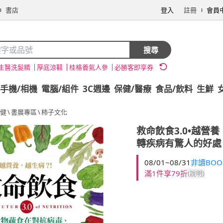
書店
登入
註冊
會員
搜尋
生醫洗髮精
厚底涼鞋
桂格養氣人參
必勝客即享券
手機/相機
電腦/組件
3C週邊
保健/醫療
食品/飲料
生鮮
健
\
書展專區
\
柿子文化
救命飲食3.0•越
轉疾病有驚人的好處
08/01~08/31
非讀BOO
滿1件享79折
(說明)