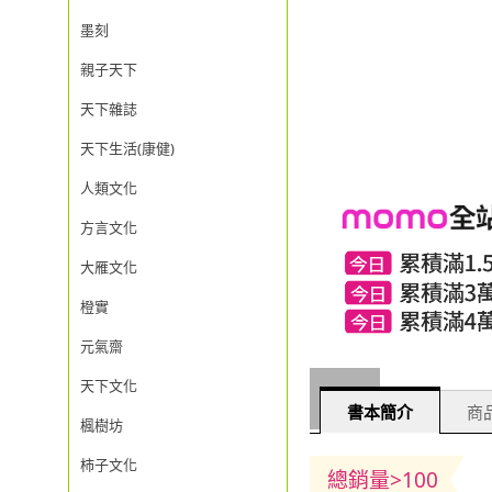
墨刻
親子天下
天下雜誌
天下生活(康健)
人類文化
方言文化
大雁文化
橙實
元氣齋
天下文化
書本簡介
商品
楓樹坊
柿子文化
總銷量>100