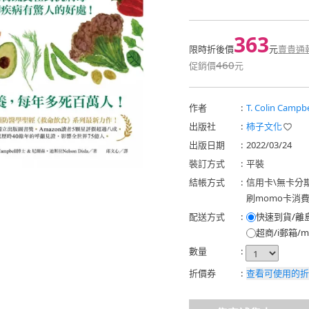
363
限時折後價
元
賣貴通
460
促銷價
元
作者
:
T. Colin Ca
出版社
:
柿子文化
出版日期
:
2022/03/24
裝訂方式
:
平裝
結帳方式
:
信用卡
\
無卡分
刷momo卡消
配送方式
:
快速到貨/離
超商/i郵箱/m
數量
:
折價券
:
查看可使用的折