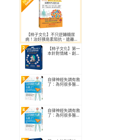
【柿子文化】不只逆轉糖尿
病！治好胰島素阻抗，遠離9
0%慢性病（暢銷紀念）
2
【柿子文化】第一
本針對情緒、創傷
與壓力的穴位按壓
聖經
3
自律神經失調有救
了：為何很多醫師
都治不好？25年
臨床經驗！權威名
醫給你有效的治療
對策
4
自律神經失調有救
了：為何很多醫師
都治不好？25年
臨床經驗！權威名
醫給你有效的治療
對策