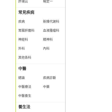
許瑞云
楊定一
常見疾病
疾病
新陳代謝科
胃腸肝膽科
血液腫瘤科
神經科
精神科
外科
內科
其他各科
中醫
總論
疾病診斷
中醫療法
中藥
中醫養生
養生法