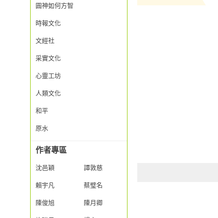
圓神如何方智
時報文化
文經社
采實文化
心靈工坊
人類文化
和平
原水
作者專區
沈邑穎
譚敦慈
賴宇凡
蔡璧名
陳俊旭
陳月卿