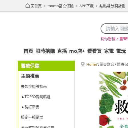
回首頁
momo富立保險
APP下載
點點賺分潤計劃
臺塑
猜你想搜 >
首頁
限時搶購
直播
mo店+
看看買
家電
電玩
Home
\
圖書影音
\
醫療保
醫療保健
主題推薦
失智症照護指南
▲TOP30暢銷精選
▲強打新書
楊定一暢銷展
張家銘醫師推薦必讀