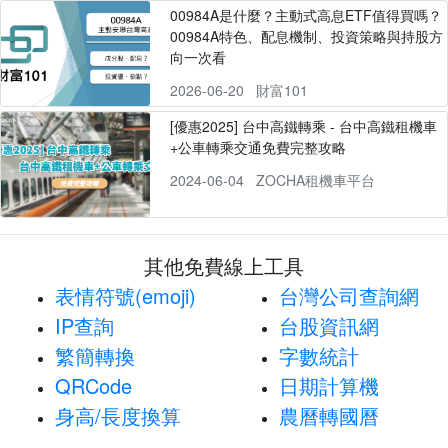
00984A是什麼？主動式高息ETF值得買嗎？
00984A特色、配息機制、投資策略與持股方
向一次看
2026-06-20
財富101
[優惠2025] 台中高鐵轉乘 - 台中高鐵租機車
+公車轉乘交通免費完整攻略
2024-06-04
ZOCHA租機車平台
其他免費線上工具
表情符號(emoji)
台灣公司查詢網
IP查詢
台股資訊網
繁簡轉換
字數統計
QRCode
日期計算機
身高/長度換算
農曆轉國曆