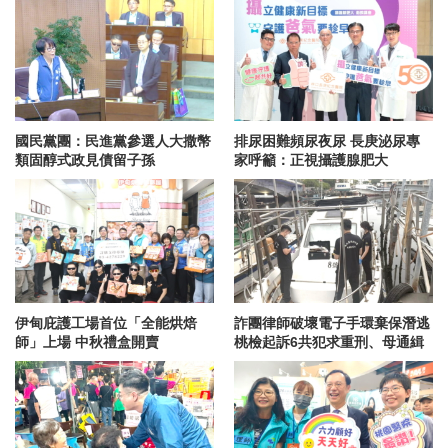
也許您還感興趣以下文章
張善政：桃園創新帶動全台前進
醒吾商設系巧思為公益加值 庇
打造宜居產業城市新典範
護禮「安好植光」暖心登場
國民黨團：民進黨參選人大撒幣
排尿困難頻尿夜尿 長庚泌尿專
類固醇式政見債留子孫
家呼籲：正視攝護腺肥大