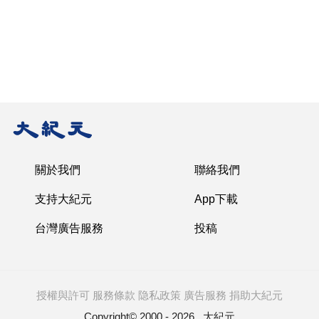
颱風白海豚偏西前進 氣象專家談對台灣影響
圖
賴清德視導漢光演習 登八里艦檢視戰力
圖
台灣漢光演習次日 多地驗證拒止作戰能力
圖
台外交部籲國際友盟反制中共民族團結法
圖