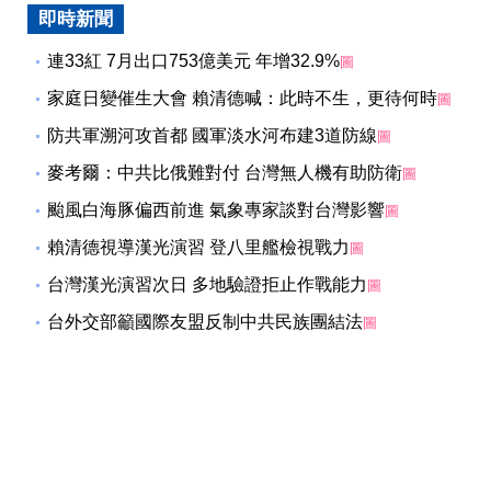
台灣第一人 劉人仁獲世
台灣芒果荔枝首批抵英
界音樂大賽指揮首獎
國 多元通路放眼歐洲
即時新聞
連33紅 7月出口753億美元 年增32.9%
圖
家庭日變催生大會 賴清德喊：此時不生，更待何時
圖
防共軍溯河攻首都 國軍淡水河布建3道防線
圖
麥考爾：中共比俄難對付 台灣無人機有助防衛
圖