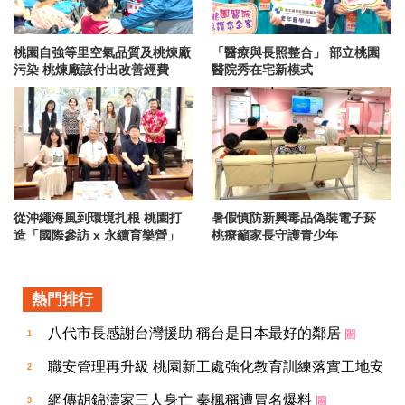
伊甸庇護工場首位「全能烘焙
詐團律師破壞電子手環棄保潛逃
師」上場 中秋禮盒開賣
桃檢起訴6共犯求重刑、母通緝
桃園自強等里空氣品質及桃煉廠
「醫療與長照整合」 部立桃園
污染 桃煉廠該付出改善經費
醫院秀在宅新模式