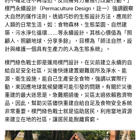
的不確定性不再惶恐，反而擁有力量進行改變行動。」
樸門永續設計（Permaculture Design，註一）強調觀察
大自然的運作法則，透過巧妙的生態設計方法，應用於
人類的日常生活，如：食物森林、生態菜園、自然建
築、污水淨化循環……等永續設計，其核心價值為「照
顧人、照顧地球、分享多餘」，目標為「師法自然，設
計與維護一個具有生產力的人為生態系統」。
樸門綠色戰士即是運用樸門設計，在災前建立永續的自
給自足安全社區，災後快速建置避難居所及淨水、能
源、衛生設施，能自己生產安全食物，強調以實際行
動，來因應地球氣候變遷可能引發的問題。有關於災後
重建的最大迷思是，急難期過後，災區太過依賴救濟物
品，因此，幫助災區儘快重建自給自足及食物安全系統
非常重要。樸門綠色戰士就是協助居民，利用當地資源
來建立在地的社區，讓居民能脫離貧窮。