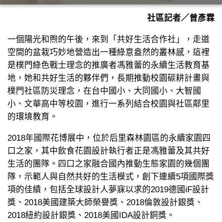
社區記者／曾彥霖
一個陽光和煦的午後，來到「共好生活合作社」，走道
空間的盆栽巧妙地營造出一種綠意盎然的叢林感，這裡
是樸門綠色戰士理念的推廣者馮雅蕾的永續生活教育基
地，她和共好生活的夥伴們，長期推動校園碳耕計畫與
樸門社區防災理念，在台中國小、大同國小、大智國
小、文華高中等校園，進行一系列結合校園與社區鄰里
的環境教育。
2018年國際花博展中，位於后里森林園區的永續家園四
口之家，其中飲食花園設計執行者正是馮雅蕾及其共好
生活的團隊。四口之家融合國內推動生態家園的幾個團
隊，示範人與自然共好的生活模式，創下連續5項國際獎
項的佳績，包括全球設計人夢寐以求的2019德國iF設計
獎、2018美國建築大師榮譽獎、2018倫敦設計銀獎、
2018紐約設計銀獎、2018美國IDA設計銅獎。