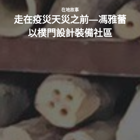
在地故事
走在疫災天災之前—馮雅蕾
以樸門設計裝備社區