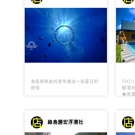
海島與熱血的青年譜出一段夏日的
PAD
戀情
驗潛水D
�岸潛
綠島勝宏浮潛社