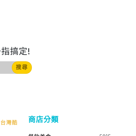
指搞定!
搜尋
商店分類
台灣酷