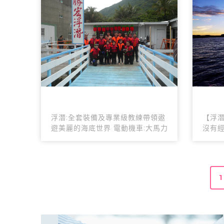
浮潛:全套裝備及專業級教練帶領遨
【浮潛
遊美麗的海底世界 電動機車:大馬力
沒有經
1