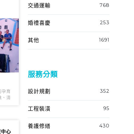
交通運輸
768
婚禮喜慶
253
其他
1691
服務分類
設計規劃
352
的孕育
礁、清
工程裝潢
95
養護修繕
430
假中心