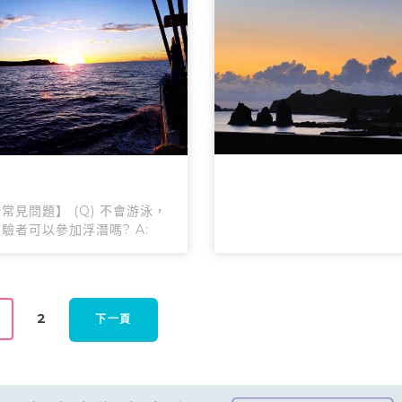
常見問題】 (Q) 不會游泳，
驗者可以參加浮潛嗎? A:
2
下一頁