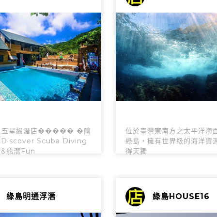
I 五星級潛店����� �體
位於臺灣東南方之太平洋海
iscover Scuba Diving
綠島，擁有世界級的海洋資
&船潛Fun
得天獨
綠島明通浮潛
綠島HOUSE16