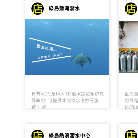
綠島藍海潛水
具有ADS及IANTD潛水證照系統教
藍莎潛
練執照! 可提供休閒潛水考照等服
照課程
務。 綠
排/船
綠島熱浪潛水中心