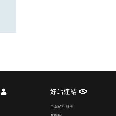
區
好站連結
台灣酷粉絲團
寶酷網