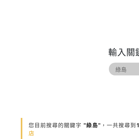
輸入關
您目前搜尋的關鍵字
"綠島"
，一共搜尋到
店