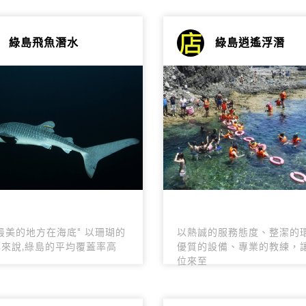
綠島飛魚潛水
綠島逍遙浮潛
最美的地方在海底" 以珊瑚的
以熱誠的服務態度、整潔的
來說,綠島的平均覆蓋率高
優質的設備、專業的教練，
位來至