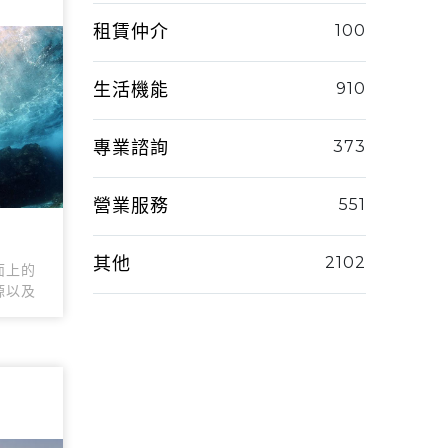
租賃仲介
100
生活機能
910
專業諮詢
373
營業服務
551
其他
2102
面上的
源以及