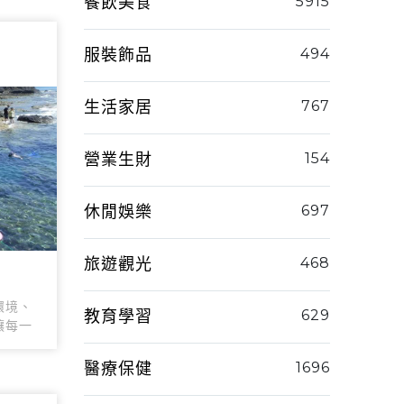
餐飲美食
5915
服裝飾品
494
生活家居
767
營業生財
154
休閒娛樂
697
旅遊觀光
468
環境、
教育學習
629
讓每一
醫療保健
1696