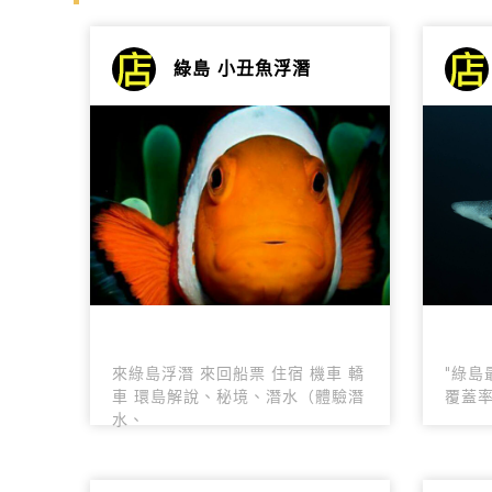
綠島 小丑魚浮潛
來綠島浮潛 來回船票 住宿 機車 轎
"綠島
車 環島解說、秘境、潛水（體驗潛
覆蓋率
水、