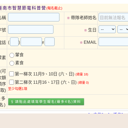
度臺南市智慧節電科普營
(報名截止)
名稱
帶隊老師姓名
※
字號
生日
※
(
)
EMAIL
電話
#
※
葷食
葷素
素食
(可
第一梯次 11月9、10日 (六、日)
(總量 18)
次額
第二梯次 11月16、17日 (六、日)
(總量 0)
順序
至少勾選1項
取)
最多
§ 請點此處填寫
學生報名(最多4名)
資料
名)
[
查詢]、[
編修]、
※來瞧瞧近日熱門的