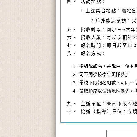
四、 活動地點：
贏地創
1.上課集合地點：
2.戶外能源參訪：尖山
五、 招收對象：國小三~六年
六、 招收人數：每梯次預計3
七、 報名時間：即日起至113年
八、 報名方式：
採組隊報名，每隊由一位家長
可不同學校學生組隊參加
學校不限報名組數，可同一
錄取順序以偏遠地區優先，
九、 主辦單位：臺南市政府
十、 協辦（指導）單位：立