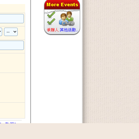
[
取消]
報名活動