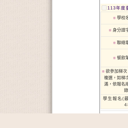
113年
學校
※
身分證
※
聯絡
※
餐飲
※
欲參加梯次 
※
複選，如梯
滿，依報名
錄
學生報名(
4