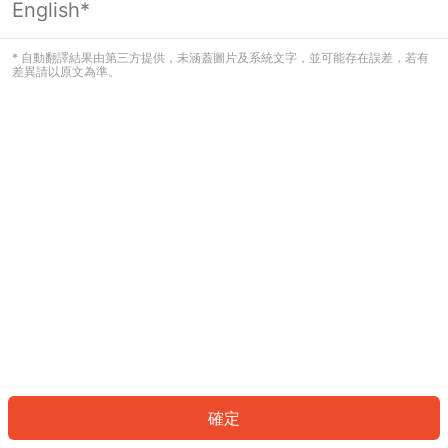
English*
發生錯誤！請登入並再試一次或回到主
頁。
* 自動翻譯結果由第三方提供，未涵蓋圖片及系統文字，並可能存在誤差，若有
差異請以原文為準。
登入
返回首頁
確定
ID: 419dbd2ac5d-f0f7-426a-bd7c-2e6a4f5caf8d