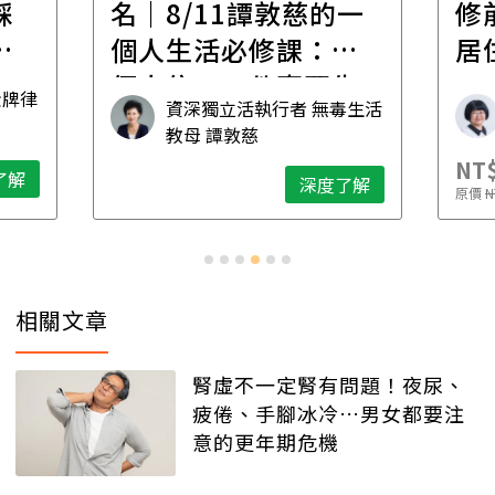
踩
名｜8/11譚敦慈的一
修
職
個人生活必修課：一
居
個人住，五件事要先
金牌律
資深獨立活執行者 無毒生活
想清楚！
教母 譚敦慈
NT$
了解
深度了解
原價
N
相關文章
腎虛不一定腎有問題！夜尿、
疲倦、手腳冰冷…男女都要注
意的更年期危機