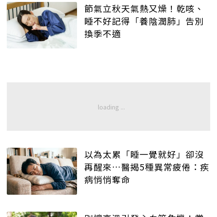
節氣立秋天氣熱又燥！乾咳、
睡不好記得「養陰潤肺」告別
換季不適
以為太累「睡一覺就好」卻沒
再醒來…醫揭5種異常疲倦：疾
病悄悄奪命