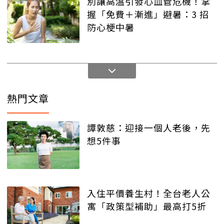
別讓高溫引發心血管危機！掌
握「免費＋漸進」避暑：3 招
防心梗中暑
熱門文章
譚敦慈：迎接一個人老後，先
想5件事
入住平價養生村！全台老人公
寓「政策型補助」最高打5折