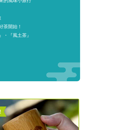
東的風味小旅行
旅
好茶開始！
』・『風土茶』
程