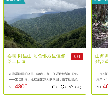
嘉義 阿里山 藍色部落里佳部
山海
點評
落二日遊
難步
區接
在雲霧飄渺的阿里山深處，有一個隱世靜謐的原鄉
山海圳原
——里佳部落。這裡是鄒族人的家園，被群山圍繞、
最高 2
溪流蜿蜒。這趟二日遊，不只是旅程，更是一次走進
茶山、
4800
4
NT
NT
0
0
0
(0)
文化與自然交融的體驗。放慢腳步，與部落居民一起
感受鄒
感受山林的節奏，沉浸在鄒族傳統與現代創意融合的
「庫巴 
元
元
生活美學中。
主堂與
為果園