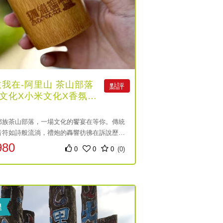
我在-阿里山 茶山部落
點評
文化X小米文化X香氛體
鄒族茶山部落，一場文化的饗宴在等你。傳統
音符如詩般流淌，禮炮的轟響彷彿在訴說歷史
。透過獵人鳥笛與獸皮的故事，感受鄒族的智
980
0
0
0
(0)
小米文化中，搗麻糬的過程讓人回味無窮。最
香氛蠟燭相伴，讓這份獨特的香氣，成為你心
託。
程