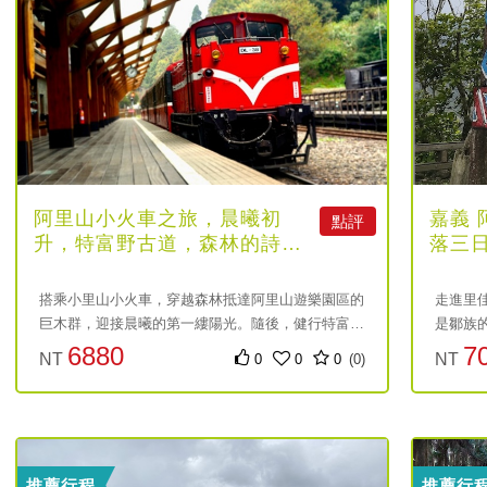
阿里山小火車之旅，晨曦初
嘉義 
點評
升，特富野古道，森林的詩篇
落三
（自助無導遊）
搭乘小里山小火車，穿越森林抵達阿里山遊樂園區的
走進里
巨木群，迎接晨曦的第一縷陽光。隨後，健行特富野
是鄒族
古道，感受大自然的美好與寧靜，心靈在這片綠意中
化體驗
6880
7
NT
NT
0
0
0
(0)
得到釋放與重生。
將讓你
節奏，
元
元
的另一
推薦行程
推薦行