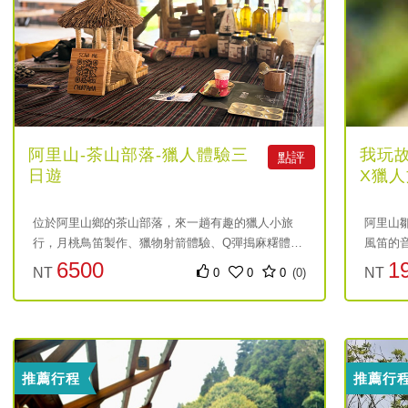
阿里山-茶山部落-獵人體驗三
我玩故
點評
日遊
X獵人
驗
位於阿里山鄉的茶山部落，來一趟有趣的獵人小旅
阿里山
行，月桃鳥笛製作、獵物射箭體驗、Q彈搗麻糬體
風笛的
驗、香氛蠟燭體驗等諸多體驗活動等你來參加。
的回聲
6500
1
NT
NT
0
0
0
(0)
慧；在
後，與
元
元
靈的寄
推薦行程
推薦行