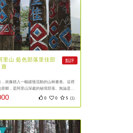
阿里山 藍色部落里佳部
點評
日遊
佳，就像踏入一幅緩慢流動的山林畫卷。這裡
的原鄉，是阿里山深處的秘境部落。無論是文
、自然探索，還是味蕾饗宴，三天兩夜的旅程
000
0
0
5
(1)
深刻感受土地的溫度與人情的厚度。放下都市
跟著鄒族的腳步，聆聽大山的故事，發現生活
種可能。
程