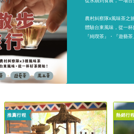
從永續到食農，一場台
農村糾察隊x風味茶之
體驗台東風味，從一杯
『純喫茶』・『遊藝茶
推薦行程
熱銷行