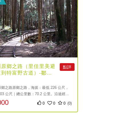
圳原鄉之路（里佳里美避
點評
道到特富野古道）-鄒族
駁及住宿
鄉之路原鄉之路，海拔：最低 226 公尺，
,303 公尺｜總公里數：70.2 公里。沿途經過
新美、山美、里佳、達邦與特富野鄒族部落，
000
0
0
0
(0)
族的日常與文化，其中達邦與特富野仍保留著
KUBA」，是鄒族男子集會所，也有幾處天
教會，部落內常有鄒族紋飾及壁畫，周邊則多
、茶園、咖啡園、檳榔園與竹林，此段也進入