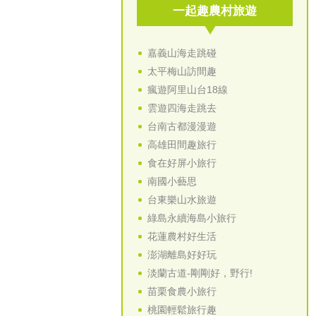
一起趣農村旅遊
嘉義山海走跳碰
太平梅山訪間趣
瘋遊阿里山台18線
雲遊四海走跳去
台南古都漫漫遊
高雄田間趣旅行
食在好屏小旅行
南國小藝思
台東樂山水旅遊
綠島永續海島小旅行
花蓮農村好生活
澎湖離島好好玩
淡蘭古道-剛剛好，野行!
苗栗食農小旅行
桃園輕鬆旅行趣