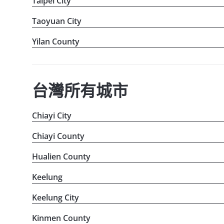
Taipei City
Taoyuan City
Yilan County
台灣所有城市
Chiayi City
Chiayi County
Hualien County
Keelung
Keelung City
Kinmen County