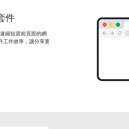
套件
能夠快速縮短當前頁面的網
升工作效率，讓分享更