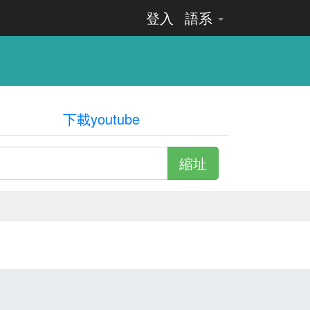
登入
語系
下載youtube
縮址