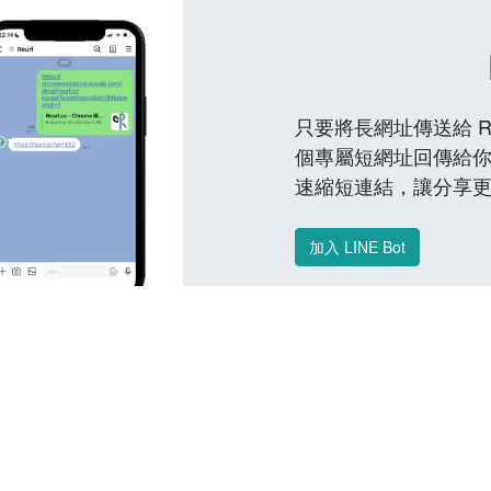
只要將長網址傳送給 Reu
個專屬短網址回傳給你
速縮短連結，讓分享
加入 LINE Bot
常見問題 FAQ