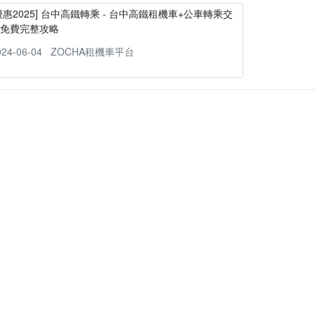
優惠2025] 台中高鐵轉乘 - 台中高鐵租機車+公車轉乘交
通免費完整攻略
024-06-04
ZOCHA租機車平台