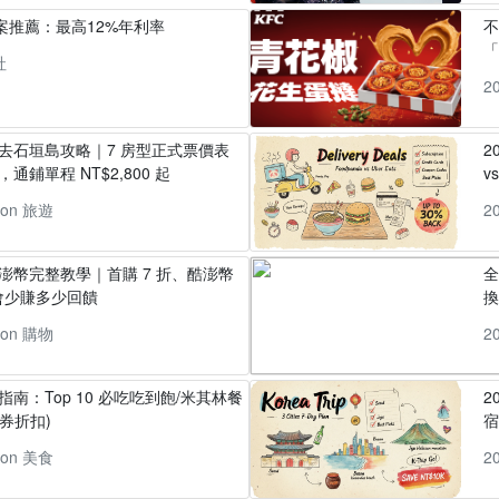
方案推薦：最高12%年利率
「
社
2
丸去石垣島攻略｜7 房型正式票價表
2
通鋪單程 NT$2,800 起
v
pon 旅遊
2
酷澎幣完整教學｜首購 7 折、酷澎幣
全
會少賺多少回饋
換
pon 購物
2
指南：Top 10 必吃吃到飽/米其林餐
2
券折扣)
pon 美食
2