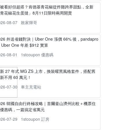
不被看好但超搭？肯德基青花椒從炸雞跨界甜點，全新
青花椒花生蛋撻」8月11日限時兩周開賣
026-08-07
敗家輝哥
026 外送省錢對決｜Uber One 漲價 66% 後，pandapro
s Uber One 年差 $912 實算
026-08-01
1stcoupon 優惠碼
新 27 年式 MG ZS 上市，換裝曜黑風格套件，搭配舊
新不用 60 萬元！
026-07-30
車主充電站
026 韓國自由行終極攻略｜首爾釜山濟州比較＋機票住
宿優惠碼，一篇搞定省萬元
026-07-29
1stcoupon 訂房