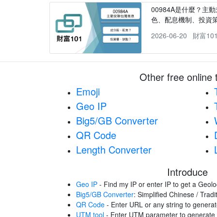
00984A是什麼？主動
色、配息機制、投資
2026-06-20
財富10
Other free online 
Emoji
Geo IP
Big5/GB Converter
QR Code
Length Converter
Introduce
Geo IP
- Find my IP or enter IP to get a Geolo
Big5/GB Converter
: Simplified Chinese / Trad
QR Code
- Enter URL or any string to gener
UTM tool
- Enter UTM parameter to generat