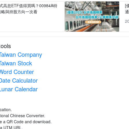
式高息ETF值得買嗎？00984A特
[
策略與持股方向一次看
1
2
tools
Taiwan Company
Taiwan Stock
Word Counter
Date Calculator
Lunar Calendar
cation.
itional Chinese Converter.
ate a QR Code and download.
e a UTM URL.