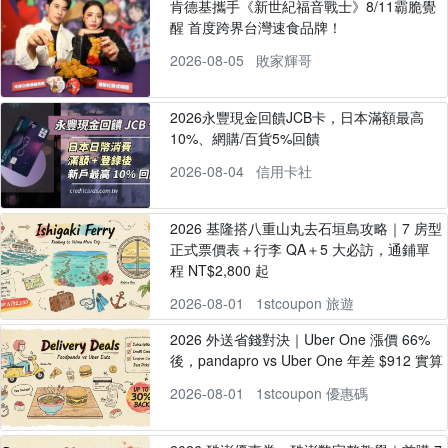
肯德基攜手《新世紀福音戰士》8/11霸脆覺
醒 首度跨界台灣速食品牌！
2026-08-05
敗家輝哥
2026永豐現金回饋JCB卡，日本滿額最高
10%、網購/百貨5%回饋
2026-08-04
信用卡社
2026 基隆搭八重山丸去石垣島攻略｜7 房型
正式票價表＋行李 QA＋5 大必訪，通鋪單
程 NT$2,800 起
2026-08-01
1stcoupon 旅遊
2026 外送省錢對決｜Uber One 漲價 66%
後，pandapro vs Uber One 年差 $912 實算
2026-08-01
1stcoupon 優惠碼