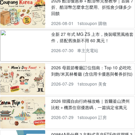
2026 酷澎優惠券＋酷澎幣完整教學｜首購 7
折、酷澎幣怎麼拿怎麼用、折抵會少賺多少
回饋
2026-08-01
1stcoupon 購物
全新 27 年式 MG ZS 上市，換裝曜黑風格套
件，搭配舊換新不用 60 萬元！
2026-07-30
車主充電站
2026 母親節餐廳訂位指南：Top 10 必吃吃
到飽/米其林餐廳 (含信用卡優惠與餐券折扣)
2026-07-29
1stcoupon 美食
2026 韓國自由行終極攻略｜首爾釜山濟州
比較＋機票住宿優惠碼，一篇搞定省萬元
2026-07-29
1stcoupon 訂房
00984A是什麼？主動式高息ETF值得買嗎？