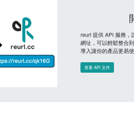
reurl 提供 API
網址，可以輕鬆整合
導入讓你的產品更易
查看 API 文件