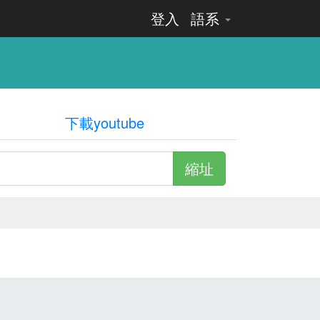
登入
語系
下載youtube
縮址