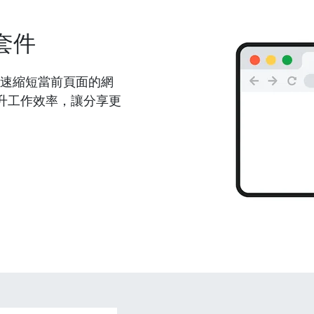
套件
能夠快速縮短當前頁面的網
升工作效率，讓分享更