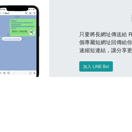
只要將長網址傳送給 Reu
個專屬短網址回傳給你
速縮短連結，讓分享
加入 LINE Bot
常見問題 FAQ