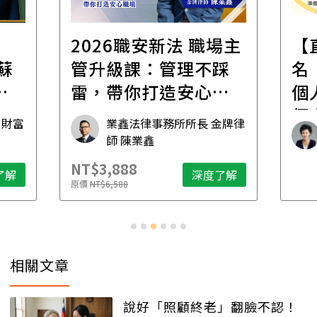
場主
【直播講座】免費報
打
踩
名｜8/11譚敦慈的一
修
職
個人生活必修課：一
居
個人住，五件事要先
金牌律
資深獨立活執行者 無毒生活
想清楚！
教母 譚敦慈
NT$
了解
深度了解
原價
N
…
相關文章
說好「照顧終老」翻臉不認！