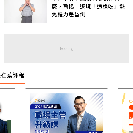
厥，醫揭：遶境「這樣吃」避
免體力差昏倒
推薦課程