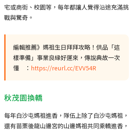
宅或商街、校園等，每年都讓人覺得沿途充滿挑
戰與驚奇。
編輯推薦》媽祖生日拜拜攻略！供品「這
樣準備」事業良緣好運來，傳說典故一次
懂 ：
https://reurl.cc/EVV54R
秋茂園換轎
每年白沙屯媽祖進香，隊伍上除了白沙屯媽祖，
還有苗栗後龍山邊宮的山邊媽祖共同乘轎進香，