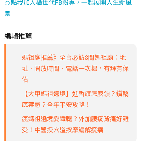
🍊點我加入橘世代FB粉專，一起展開人生新風
景
編輯推薦
媽祖廟推薦》全台必訪8間媽祖廟：地
址、開放時間、電話一次揭，有拜有保
佑
【大甲媽祖遶境】進香旗怎麼領？鑽轎
底禁忌？全年平安攻略！
瘋媽祖遶境變鐵腿？外加腰痠背痛好難
受！中醫授穴道按摩緩解痠痛