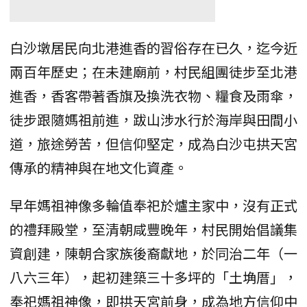
白沙墩居民向北港進香的習俗存在已久，迄今近
兩百年歷史；在未建廟前，村民組團徒步至北港
進香，香客帶著香旗及換洗衣物、糧食及雨傘，
徒步跟隨媽祖前進，跋山涉水行於海岸與田間小
道，旅途勞苦，但信仰堅定，成為白沙屯拱天宮
傳承的精神與在地文化資產。
早年媽祖神像多輪值奉祀於爐主家中，沒有正式
的禮拜殿堂，至清朝咸豐晚年，村民開始倡議集
資創建，陳朝合家族後裔獻地，於同治二年（一
八六三年），起初建築三十多坪的「土埆厝」，
奉祀媽祖神像，即拱天宮前身，成為地方信仰中