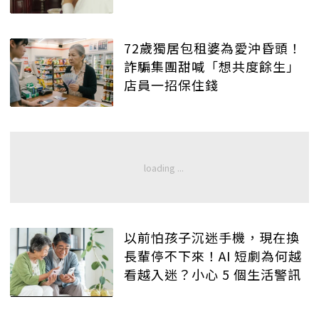
72歲獨居包租婆為愛沖昏頭！
詐騙集團甜喊「想共度餘生」
店員一招保住錢
以前怕孩子沉迷手機，現在換
長輩停不下來！AI 短劇為何越
看越入迷？小心 5 個生活警訊