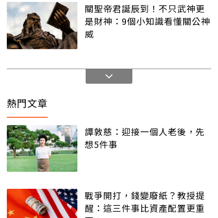
關聖帝君誕辰到！不只武神更
是財神：9個小知識看懂關公神
威
熱門文章
譚敦慈：迎接一個人老後，先
想5件事
戰爭開打，錢變廢紙？教授提
醒：這三件事比資產配置更重