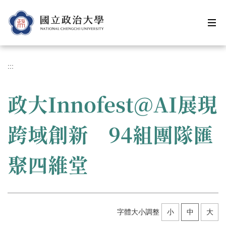
跳
到
主
要
內
容
:::
區
政大Innofest@AI展現
跨域創新 94組團隊匯
聚四維堂
字體大小調整
小
中
大