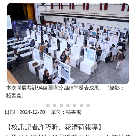
本次聯展共計94組團隊於四維堂發表成果。（攝影：
秘書處）
日期 :
2024-12-20
單位 :
秘書處
【校訊記者許巧昕、花清荷報導】