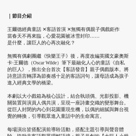
｜節目介紹
王爾德經典童話 ✕客語首演 ✕無獨有偶親子偶戲鉅作
當春天不再來臨，心愛花園被冰雪封印……
是什麼，讓巨人的心再次融化？
無獨有偶劇團繼《快樂王子》後，再度改編英國文豪奧斯
卡·王爾德（Oscar Wilde）筆下最融化人心的童話《自私
的巨人》，推出全台首次【客語發音】親子偶戲版本。將
詩意語言轉譯為節奏感十足的客語詞句，讓母語成為孩子
進入經典文學的橋梁。
本劇以大小戲箱為核心設計，結合執頭偶、光影投影、機
關裝置與演員人偶共演，呈現一座詩畫交織的變形舞台。
從巨人封閉的內心到花園重現生機，以偶的細膩與舞台視
覺的轉換，引導觀眾進入童話中的生命寓言。
每場演出皆搭配演前導聆活動，搭配主題引導與聲音體