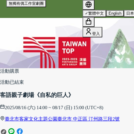
無獨有偶工作室劇團
我們使用 cookies 來提升您的瀏覽體驗並分析網站流量。
您的
✓
繁體中文
English
日
選擇將套用於所有 oen.tw 網站。
欲了解更多有關我們使用
cookies 的詳情，請參閱我們的
隱私權政策
。
全部拒絕
接受所有 Cookie
登入
我們使用 cookies 提升瀏覽體驗並分析流量。
隱私權政策
拒絕
接受
活動購票
活動已結束
客語親子劇場《自私的巨人》
2025/08/16 (六) 14:00 ~ 08/17 (日) 15:00 (UTC+8)
臺北市客家文化主題公園
臺北市 中正區 汀州路三段2號