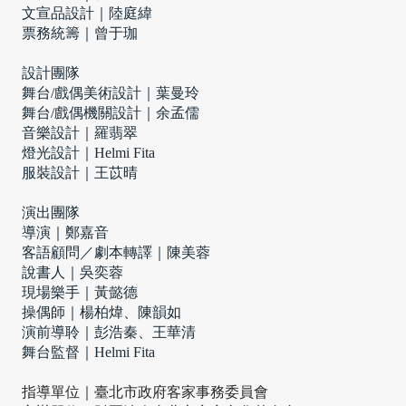
文宣品設計｜陸庭緯 
票務統籌｜曾于珈
設計團隊
舞台/戲偶美術設計｜葉曼玲 
舞台/戲偶機關設計｜余孟儒 
音樂設計｜羅翡翠 
燈光設計｜Helmi Fita 
服裝設計｜王苡晴
演出團隊
導演｜鄭嘉音 
客語顧問／劇本轉譯｜陳美蓉 
說書人｜吳奕蓉 
現場樂手｜黃懿德 
操偶師｜楊柏煒、陳韻如 
演前導聆｜彭浩秦、王華清
舞台監督｜Helmi Fita
指導單位｜臺北市政府客家事務委員會